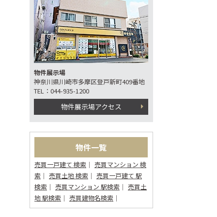
物件展示場
神奈川県川崎市多摩区登戸新町409番地
TEL：044-935-1200
物件展示場アクセス
物件一覧
売買一戸建て 検索
売買マンション 検
索
売買土地 検索
売買一戸建て 駅
検索
売買マンション 駅検索
売買土
地 駅検索
売買建物名検索