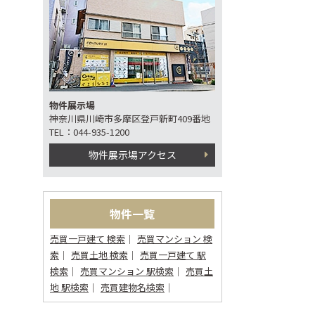
物件展示場
神奈川県川崎市多摩区登戸新町409番地
TEL：044-935-1200
物件展示場アクセス
物件一覧
売買一戸建て 検索
売買マンション 検
索
売買土地 検索
売買一戸建て 駅
検索
売買マンション 駅検索
売買土
地 駅検索
売買建物名検索