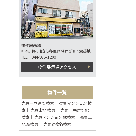
物件展示場
神奈川県川崎市多摩区登戸新町409番地
TEL：044-935-1200
物件展示場アクセス
物件一覧
売買一戸建て 検索
売買マンション 検
索
売買土地 検索
売買一戸建て 駅
検索
売買マンション 駅検索
売買土
地 駅検索
売買建物名検索