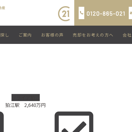
い探し
ご案内
お客様の声
売却をお考えの方へ
会社
リライア狛江
狛江駅
2,640
万円