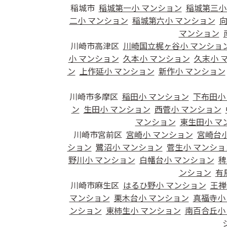
稲城市
稲城第一小 マンション
稲城第三小
二小 マンション
稲城第六小 マンション
向
マンション
川崎市高津区
川崎国立梶ヶ谷小 マンショ
小 マンション
久本小 マンション
久末小 
ン
上作延小 マンション
新作小 マンション
川崎市多摩区
稲田小 マンション
下布田小
ン
生田小 マンション
西菅小 マンション
マンション
東生田小 マ
川崎市宮前区
宮崎小 マンション
宮崎台小
ション
鷺沼小 マンション
菅生小 マンショ
野川小 マンション
白幡台小 マンション
稗
ンション
有
川崎市麻生区
はるひ野小 マンション
王禅
マンション
栗木台小 マンション
真福寺小
ンション
東柿生小 マンション
南百合丘小