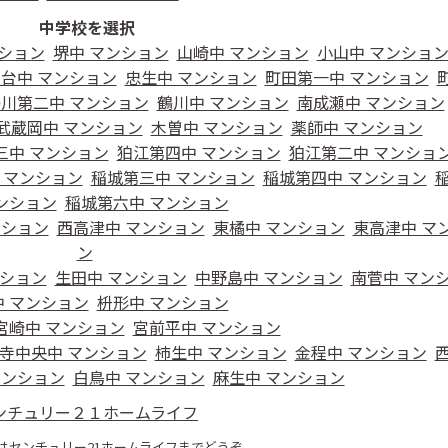
中学校を選択
ンション
堺中 マンション
山崎中 マンション
小山中 マンショ
台中 マンション
忠生中 マンション
町田第一中 マンション
川第二中 マンション
鶴川中 マンション
南成瀬中 マンション
武蔵岡中 マンション
木曽中 マンション
薬師中 マンション
三中 マンション
狛江第四中 マンション
狛江第二中 マンショ
 マンション
稲城第三中 マンション
稲城第四中 マンション
ンション
稲城第六中 マンション
ンション
西高津中 マンション
東橘中 マンション
東高津中 マ
ン
ンション
生田中 マンション
中野島中 マンション
南菅中 マン
 マンション
枡形中 マンション
宮崎中 マンション
宮前平中 マンション
寺中央中 マンション
柿生中 マンション
金程中 マンション
マンション
白鳥中 マンション
麻生中 マンション
ンチュリー２１ホームライフ
はセンチュリー21ホームライフまでどうぞ。