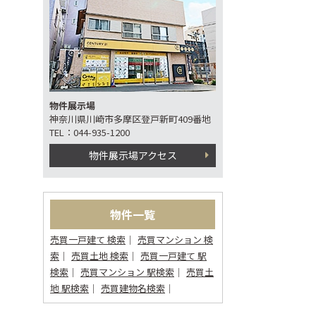
物件展示場
神奈川県川崎市多摩区登戸新町409番地
TEL：044-935-1200
物件展示場アクセス
物件一覧
売買一戸建て 検索
売買マンション 検
索
売買土地 検索
売買一戸建て 駅
検索
売買マンション 駅検索
売買土
地 駅検索
売買建物名検索