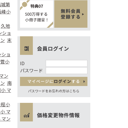
稲城第
長峰小
久地
ンショ
ョン
末
ンショ
東菅小
ID
パスワード
 マン
ョン
南
小 マ
パスワードをお忘れの方はこちら
金程小
小 マ
 マン