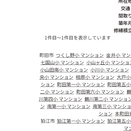
所在
交通
間取
築年
修繕積
1
件目～
1
件目を表示しています
町田市
つくし野小 マンション
金井小 マ
七国山小 マンション
小山ヶ丘小 マンショ
小山田南小 マンション
小川小 マンション
央小 マンション
相原小 マンション
大戸小
ション
町田第一小 マンション
町田第五小
二小 マンション
町田第六小 マンション
鶴
川第四小 マンション
鶴川第二小 マンショ
ン
南第一小 マンション
南第三小 マンシ
ション
本町田
狛江市
狛江第一小 マンション
狛江第五小
マ