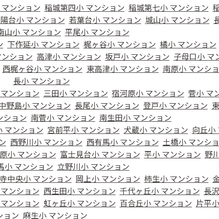
 マンション
稲城第四小 マンション
稲城第七小 マンション
陽台小 マンション
若葉台小 マンション
城山小 マンション
南山小 マンション
平尾小 マンション
ン
下作延小 マンション
梶ヶ谷小 マンション
橘小 マンション
マンション
高津小 マンション
坂戸小 マンション
子母口小 マ
西梶ヶ谷小 マンション
東高津小 マンション
南原小 マンシ
長小 マンション
 マンション
三田小 マンション
宿河原小 マンション
菅小 マ
中野島小 マンション
長尾小 マンション
登戸小 マンション
ンション
南菅小 マンション
南生田小 マンション
 マンション
宮前平小 マンション
犬蔵小 マンション
向丘小
ン
西野川小 マンション
西有馬小 マンション
土橋小 マンシ
原小 マンション
富士見台小 マンション
平小 マンション
野川
馬小 マンション
立野川小 マンション
寺中央小 マンション
岡上小 マンション
柿生小 マンション
 マンション
西生田小 マンション
千代ヶ丘小 マンション
長沢
 マンション
虹ヶ丘小 マンション
百合丘小 マンション
片平小
ション
麻生小 マンション