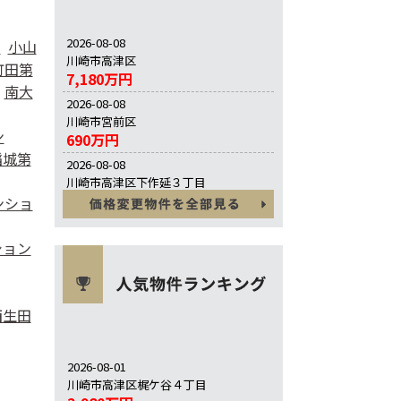
2026-08-08
ン
小山
川崎市高津区
町田第
7,180万円
南大
2026-08-08
川崎市宮前区
ン
690万円
稲城第
2026-08-08
川崎市高津区下作延３丁目
630万円
ンショ
ション
西生田
2026-08-01
川崎市高津区梶ケ谷４丁目