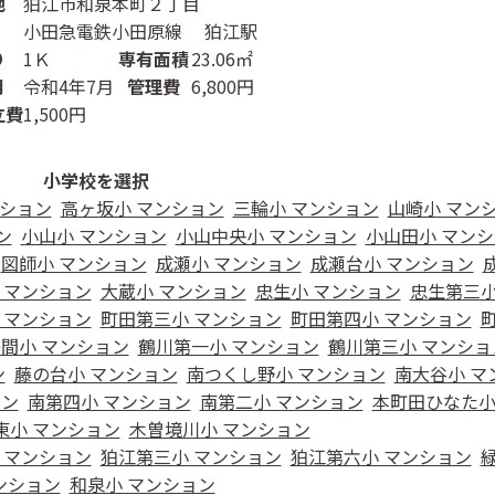
地
狛江市和泉本町２丁目
小田急電鉄小田原線 狛江駅
り
1Ｋ
専有面積
23.06㎡
月
令和4年7月
管理費
6,800円
立費
1,500円
小学校を選択
ンション
高ヶ坂小 マンション
三輪小 マンション
山崎小 マン
ン
小山小 マンション
小山中央小 マンション
小山田小 マン
図師小 マンション
成瀬小 マンション
成瀬台小 マンション
 マンション
大蔵小 マンション
忠生小 マンション
忠生第三小
 マンション
町田第三小 マンション
町田第四小 マンション
間小 マンション
鶴川第一小 マンション
鶴川第三小 マンショ
ン
藤の台小 マンション
南つくし野小 マンション
南大谷小 マ
ョン
南第四小 マンション
南第二小 マンション
本町田ひなた小
東小 マンション
木曽境川小 マンション
 マンション
狛江第三小 マンション
狛江第六小 マンション
ンション
和泉小 マンション