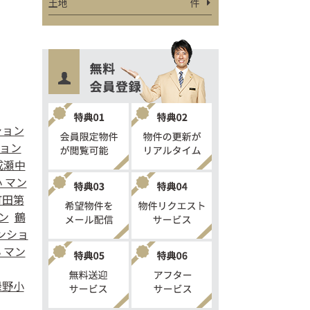
土地
件
ション
ション
成瀬中
 マン
町田第
ン
鶴
ンショ
 マン
緑野小