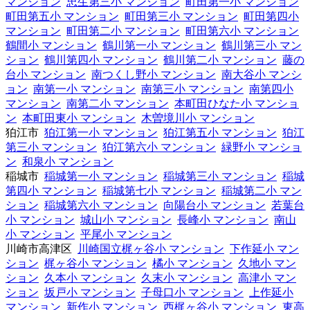
マンション
忠生第三小 マンション
町田第一小 マンション
町田第五小 マンション
町田第三小 マンション
町田第四小
マンション
町田第二小 マンション
町田第六小 マンション
鶴間小 マンション
鶴川第一小 マンション
鶴川第三小 マン
ション
鶴川第四小 マンション
鶴川第二小 マンション
藤の
台小 マンション
南つくし野小 マンション
南大谷小 マンシ
ョン
南第一小 マンション
南第三小 マンション
南第四小
マンション
南第二小 マンション
本町田ひなた小 マンショ
ン
本町田東小 マンション
木曽境川小 マンション
狛江市
狛江第一小 マンション
狛江第五小 マンション
狛江
第三小 マンション
狛江第六小 マンション
緑野小 マンショ
ン
和泉小 マンション
稲城市
稲城第一小 マンション
稲城第三小 マンション
稲城
第四小 マンション
稲城第七小 マンション
稲城第二小 マン
ション
稲城第六小 マンション
向陽台小 マンション
若葉台
小 マンション
城山小 マンション
長峰小 マンション
南山
小 マンション
平尾小 マンション
川崎市高津区
川崎国立梶ヶ谷小 マンション
下作延小 マン
ション
梶ヶ谷小 マンション
橘小 マンション
久地小 マン
ション
久本小 マンション
久末小 マンション
高津小 マン
ション
坂戸小 マンション
子母口小 マンション
上作延小
マンション
新作小 マンション
西梶ヶ谷小 マンション
東高