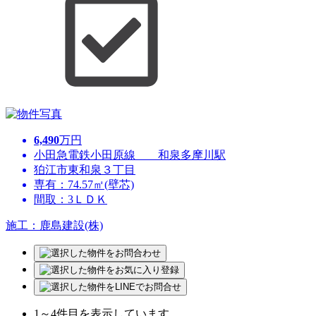
6,490
万円
小田急電鉄小田原線 和泉多摩川駅
狛江市東和泉３丁目
専有：74.57㎡(壁芯)
間取：3ＬＤＫ
施工：鹿島建設(株)
1
～
4
件目を表示しています