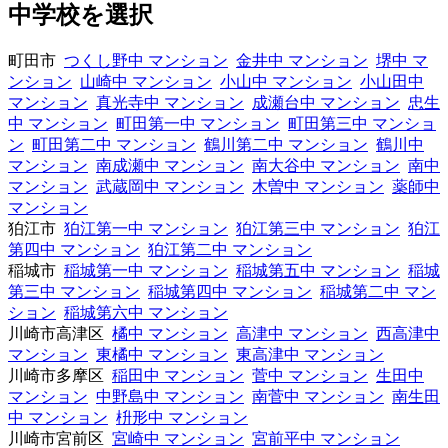
中学校を選択
町田市
つくし野中 マンション
金井中 マンション
堺中 マ
ンション
山崎中 マンション
小山中 マンション
小山田中
マンション
真光寺中 マンション
成瀬台中 マンション
忠生
中 マンション
町田第一中 マンション
町田第三中 マンショ
ン
町田第二中 マンション
鶴川第二中 マンション
鶴川中
マンション
南成瀬中 マンション
南大谷中 マンション
南中
マンション
武蔵岡中 マンション
木曽中 マンション
薬師中
マンション
狛江市
狛江第一中 マンション
狛江第三中 マンション
狛江
第四中 マンション
狛江第二中 マンション
稲城市
稲城第一中 マンション
稲城第五中 マンション
稲城
第三中 マンション
稲城第四中 マンション
稲城第二中 マン
ション
稲城第六中 マンション
川崎市高津区
橘中 マンション
高津中 マンション
西高津中
マンション
東橘中 マンション
東高津中 マンション
川崎市多摩区
稲田中 マンション
菅中 マンション
生田中
マンション
中野島中 マンション
南菅中 マンション
南生田
中 マンション
枡形中 マンション
川崎市宮前区
宮崎中 マンション
宮前平中 マンション