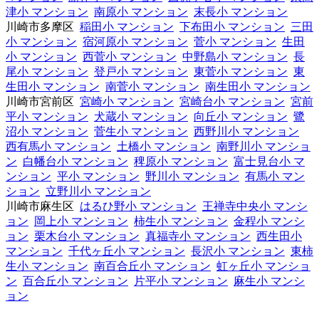
津小 マンション
南原小 マンション
末長小 マンション
川崎市多摩区
稲田小 マンション
下布田小 マンション
三田
小 マンション
宿河原小 マンション
菅小 マンション
生田
小 マンション
西菅小 マンション
中野島小 マンション
長
尾小 マンション
登戸小 マンション
東菅小 マンション
東
生田小 マンション
南菅小 マンション
南生田小 マンション
川崎市宮前区
宮崎小 マンション
宮崎台小 マンション
宮前
平小 マンション
犬蔵小 マンション
向丘小 マンション
鷺
沼小 マンション
菅生小 マンション
西野川小 マンション
西有馬小 マンション
土橋小 マンション
南野川小 マンショ
ン
白幡台小 マンション
稗原小 マンション
富士見台小 マ
ンション
平小 マンション
野川小 マンション
有馬小 マン
ション
立野川小 マンション
川崎市麻生区
はるひ野小 マンション
王禅寺中央小 マンシ
ョン
岡上小 マンション
柿生小 マンション
金程小 マンシ
ョン
栗木台小 マンション
真福寺小 マンション
西生田小
マンション
千代ヶ丘小 マンション
長沢小 マンション
東柿
生小 マンション
南百合丘小 マンション
虹ヶ丘小 マンショ
ン
百合丘小 マンション
片平小 マンション
麻生小 マンシ
ョン