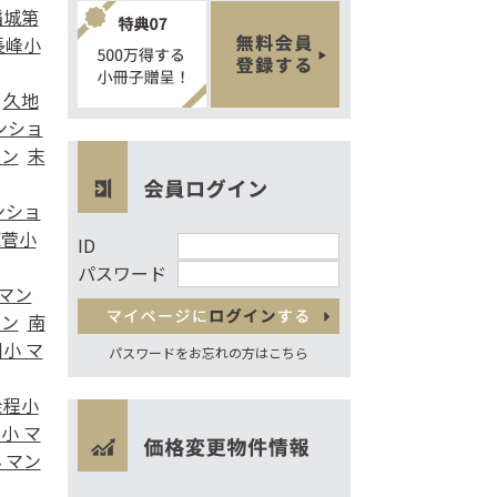
稲城第
長峰小
久地
ンショ
ョン
末
ンショ
東菅小
ID
パスワード
 マン
ョン
南
小 マ
パスワードをお忘れの方はこちら
金程小
小 マ
 マン