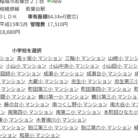
稲城市若葉台２丁目
相模原線 若葉台駅
3ＬＤＫ
専有面積
84.34㎡(壁芯)
平成15年5月
管理費
17,510円
18,680円
小学校を選択
ンション
高ヶ坂小 マンション
三輪小 マンション
山崎小 マン
ン
小山小 マンション
小山中央小 マンション
小山田小 マン
図師小 マンション
成瀬小 マンション
成瀬台小 マンション
 マンション
大蔵小 マンション
忠生小 マンション
忠生第三小
 マンション
町田第三小 マンション
町田第四小 マンション
間小 マンション
鶴川第一小 マンション
鶴川第三小 マンショ
ン
藤の台小 マンション
南つくし野小 マンション
南大谷小 マ
ョン
南第四小 マンション
南第二小 マンション
本町田ひなた小
東小 マンション
木曽境川小 マンション
 マンション
狛江第三小 マンション
狛江第六小 マンション
ンション
和泉小 マンション