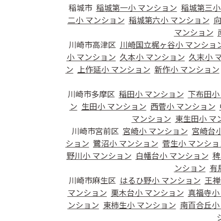
稲城市
稲城第一小 マンション
稲城第三小
二小 マンション
稲城第六小 マンション
向
マンション
川崎市高津区
川崎国立梶ヶ谷小 マンショ
小 マンション
久本小 マンション
久末小 
ン
上作延小 マンション
新作小 マンション
川崎市多摩区
稲田小 マンション
下布田小
ン
生田小 マンション
西菅小 マンション
マンション
東生田小 マ
川崎市宮前区
宮崎小 マンション
宮崎台小
ション
鷺沼小 マンション
菅生小 マンショ
野川小 マンション
白幡台小 マンション
稗
ンション
有
川崎市麻生区
はるひ野小 マンション
王禅
マンション
栗木台小 マンション
真福寺小
ンション
東柿生小 マンション
南百合丘小