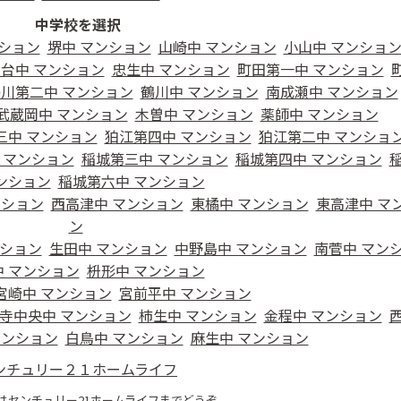
中学校を選択
ンション
堺中 マンション
山崎中 マンション
小山中 マンショ
台中 マンション
忠生中 マンション
町田第一中 マンション
川第二中 マンション
鶴川中 マンション
南成瀬中 マンション
武蔵岡中 マンション
木曽中 マンション
薬師中 マンション
三中 マンション
狛江第四中 マンション
狛江第二中 マンショ
 マンション
稲城第三中 マンション
稲城第四中 マンション
ンション
稲城第六中 マンション
ンション
西高津中 マンション
東橘中 マンション
東高津中 マ
ン
ンション
生田中 マンション
中野島中 マンション
南菅中 マン
 マンション
枡形中 マンション
宮崎中 マンション
宮前平中 マンション
寺中央中 マンション
柿生中 マンション
金程中 マンション
マンション
白鳥中 マンション
麻生中 マンション
ンチュリー２１ホームライフ
はセンチュリー21ホームライフまでどうぞ。