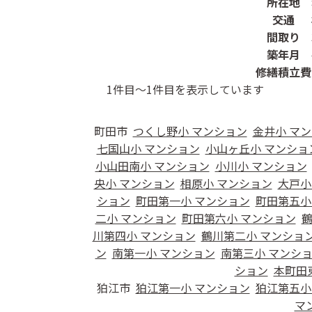
所在地
交通
間取り
築年月
修繕積立費
1
件目～
1
件目を表示しています
町田市
つくし野小 マンション
金井小 マ
七国山小 マンション
小山ヶ丘小 マンショ
小山田南小 マンション
小川小 マンション
央小 マンション
相原小 マンション
大戸小
ション
町田第一小 マンション
町田第五小
二小 マンション
町田第六小 マンション
鶴
川第四小 マンション
鶴川第二小 マンショ
ン
南第一小 マンション
南第三小 マンシ
ション
本町田
狛江市
狛江第一小 マンション
狛江第五小
マ