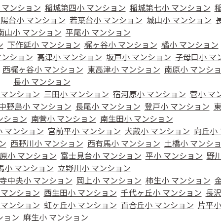
 マンション
稲城第四小 マンション
稲城第七小 マンション
陽台小 マンション
若葉台小 マンション
城山小 マンション
南山小 マンション
平尾小 マンション
ン
下作延小 マンション
梶ヶ谷小 マンション
橘小 マンション
マンション
高津小 マンション
坂戸小 マンション
子母口小 マ
西梶ヶ谷小 マンション
東高津小 マンション
南原小 マンシ
長小 マンション
 マンション
三田小 マンション
宿河原小 マンション
菅小 マ
中野島小 マンション
長尾小 マンション
登戸小 マンション
ンション
南菅小 マンション
南生田小 マンション
 マンション
宮前平小 マンション
犬蔵小 マンション
向丘小
ン
西野川小 マンション
西有馬小 マンション
土橋小 マンシ
原小 マンション
富士見台小 マンション
平小 マンション
野川
馬小 マンション
立野川小 マンション
寺中央小 マンション
岡上小 マンション
柿生小 マンション
 マンション
西生田小 マンション
千代ヶ丘小 マンション
長沢
 マンション
虹ヶ丘小 マンション
百合丘小 マンション
片平小
ション
麻生小 マンション