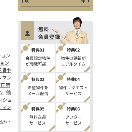
土地
件
ション
ション
成瀬中
 マン
町田第
ン
鶴
ンショ
 マン
緑野小