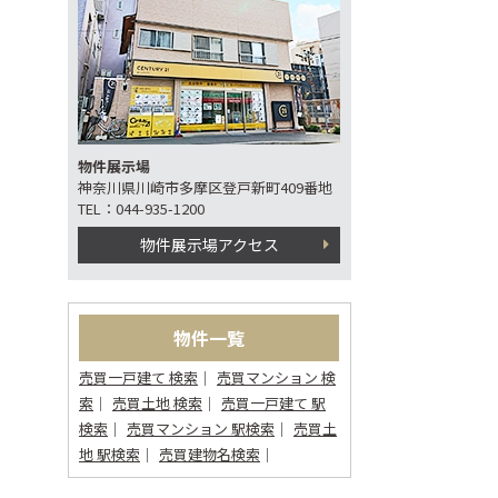
物件展示場
神奈川県川崎市多摩区登戸新町409番地
TEL：044-935-1200
物件展示場アクセス
物件一覧
売買一戸建て 検索
売買マンション 検
索
売買土地 検索
売買一戸建て 駅
検索
売買マンション 駅検索
売買土
地 駅検索
売買建物名検索