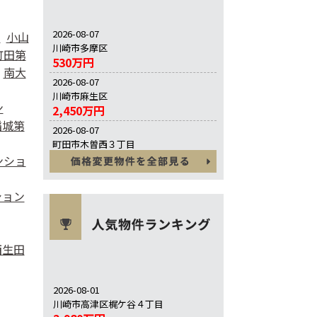
2026-08-07
ン
小山
川崎市多摩区
町田第
530万円
南大
2026-08-07
川崎市麻生区
ン
2,450万円
稲城第
2026-08-07
町田市木曽西３丁目
5,280万円
ンショ
ション
西生田
2026-08-01
川崎市高津区梶ケ谷４丁目