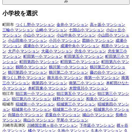
み
小学校を選択
町田市
つくし野小 マンション
金井小 マンション
高ヶ坂小 マンション
三輪小 マンション
山崎小 マンション
七国山小 マンション
小山ヶ丘小
マンション
小山小 マンション
小山中央小 マンション
小山田小 マンショ
ン
小山田南小 マンション
小川小 マンション
図師小 マンション
成瀬小
マンション
成瀬台小 マンション
成瀬中央小 マンション
相原小 マンショ
ン
大戸小 マンション
大蔵小 マンション
忠生小 マンション
忠生第三小
マンション
町田第一小 マンション
町田第五小 マンション
町田第三小 マ
ンション
町田第四小 マンション
町田第二小 マンション
町田第六小 マン
ション
鶴間小 マンション
鶴川第一小 マンション
鶴川第三小 マンショ
ン
鶴川第四小 マンション
鶴川第二小 マンション
藤の台小 マンション
南つくし野小 マンション
南大谷小 マンション
南第一小 マンション
南第
三小 マンション
南第四小 マンション
南第二小 マンション
本町田ひなた
小 マンション
本町田東小 マンション
木曽境川小 マンション
狛江市
狛江第一小 マンション
狛江第五小 マンション
狛江第三小 マンシ
ョン
狛江第六小 マンション
緑野小 マンション
和泉小 マンション
稲城市
稲城第一小 マンション
稲城第三小 マンション
稲城第四小 マンシ
ョン
稲城第七小 マンション
稲城第二小 マンション
稲城第六小 マンショ
ン
向陽台小 マンション
若葉台小 マンション
城山小 マンション
長峰小
マンション
南山小 マンション
平尾小 マンション
川崎市高津区
川崎国立梶ヶ谷小 マンション
下作延小 マンション
梶ヶ谷
小 マンション
橘小 マンション
久地小 マンション
久本小 マンション
久