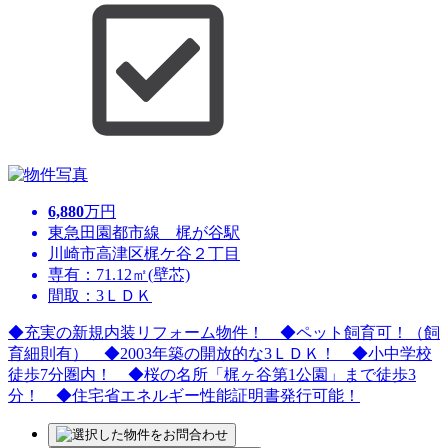
6,880
万円
東急田園都市線 梶が谷駅
川崎市高津区梶ケ谷２丁目
専有：71.12㎡(壁芯)
間取：3ＬＤＫ
◆充実の新規内装リフォーム物件！ ◆ペット飼育可！（飼
育細則有） ◆2003年築の開放的な3ＬＤＫ！ ◆小中学校
徒歩7分圏内！ ◆桜の名所「梶ヶ谷第1公園」まで徒歩3
分！ ◆住宅省エネルギー性能証明書発行可能！