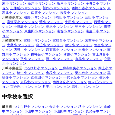
末小 マンション
高津小 マンション
坂戸小 マンション
子母口小 マンシ
ョン
上作延小 マンション
新作小 マンション
西梶ヶ谷小 マンション
東
高津小 マンション
南原小 マンション
末長小 マンション
川崎市多摩区
稲田小 マンション
下布田小 マンション
三田小 マンショ
ン
宿河原小 マンション
菅小 マンション
生田小 マンション
西菅小 マン
ション
中野島小 マンション
長尾小 マンション
登戸小 マンション
東菅
小 マンション
東生田小 マンション
南菅小 マンション
南生田小 マンシ
ョン
川崎市宮前区
宮崎小 マンション
宮崎台小 マンション
宮前平小 マンショ
ン
犬蔵小 マンション
向丘小 マンション
鷺沼小 マンション
菅生小 マン
ション
西野川小 マンション
西有馬小 マンション
土橋小 マンション
南
野川小 マンション
白幡台小 マンション
稗原小 マンション
富士見台小
マンション
平小 マンション
野川小 マンション
有馬小 マンション
立野
川小 マンション
川崎市麻生区
はるひ野小 マンション
王禅寺中央小 マンション
岡上小 マ
ンション
柿生小 マンション
金程小 マンション
栗木台小 マンション
真
福寺小 マンション
西生田小 マンション
千代ヶ丘小 マンション
長沢小
マンション
東柿生小 マンション
南百合丘小 マンション
虹ヶ丘小 マンシ
ョン
百合丘小 マンション
片平小 マンション
麻生小 マンション
中学校を選択
町田市
つくし野中 マンション
金井中 マンション
堺中 マンション
山崎
中 マンション
小山中 マンション
小山田中 マンション
真光寺中 マンシ