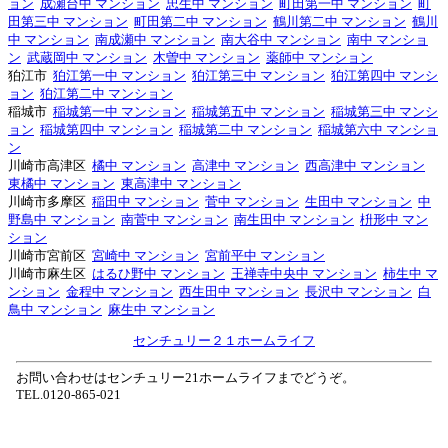
ョン
成瀬台中 マンション
忠生中 マンション
町田第一中 マンション
町
田第三中 マンション
町田第二中 マンション
鶴川第二中 マンション
鶴川
中 マンション
南成瀬中 マンション
南大谷中 マンション
南中 マンショ
ン
武蔵岡中 マンション
木曽中 マンション
薬師中 マンション
狛江市
狛江第一中 マンション
狛江第三中 マンション
狛江第四中 マンシ
ョン
狛江第二中 マンション
稲城市
稲城第一中 マンション
稲城第五中 マンション
稲城第三中 マンシ
ョン
稲城第四中 マンション
稲城第二中 マンション
稲城第六中 マンショ
ン
川崎市高津区
橘中 マンション
高津中 マンション
西高津中 マンション
東橘中 マンション
東高津中 マンション
川崎市多摩区
稲田中 マンション
菅中 マンション
生田中 マンション
中
野島中 マンション
南菅中 マンション
南生田中 マンション
枡形中 マン
ション
川崎市宮前区
宮崎中 マンション
宮前平中 マンション
川崎市麻生区
はるひ野中 マンション
王禅寺中央中 マンション
柿生中 マ
ンション
金程中 マンション
西生田中 マンション
長沢中 マンション
白
鳥中 マンション
麻生中 マンション
センチュリー２１ホームライフ
お問い合わせはセンチュリー21ホームライフまでどうぞ。
TEL.0120-865-021
Home