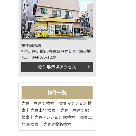
物件展示場
神奈川県川崎市多摩区登戸新町409番地
TEL：044-935-1200
物件展示場アクセス
物件一覧
売買一戸建て 検索
売買マンション 検
索
売買土地 検索
売買一戸建て 駅
検索
売買マンション 駅検索
売買土
地 駅検索
売買建物名検索