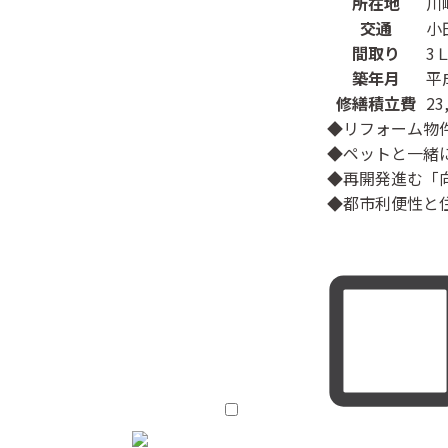
所在地
川
交通
小
間取り
3
築年月
平
修繕積立費
23
◆リフォーム物
◆ペットと一緒
◆再開発進む「
◆都市利便性と