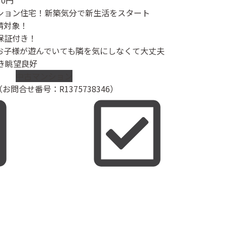
10円
ション住宅！新築気分で新生活をスタート
請対象！
保証付き！
お子様が遊んでいても隣を気にしなくて大丈夫
き眺望良好
中古マンション
お問合せ番号：R1375738346）