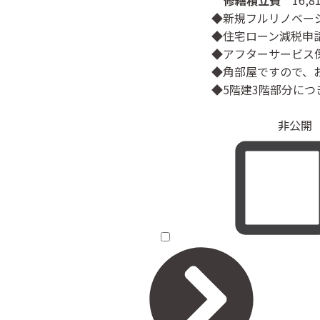
修繕積立費
16,8
◆新規フルリノベー
◆住宅ローン減税申
◆アフターサービス
◆角部屋ですので、
◆5階建3階部分につ
非公開（