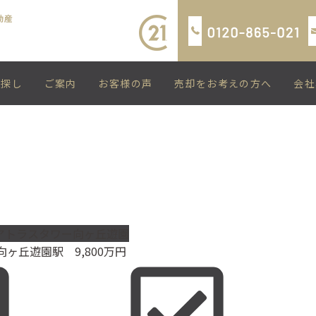
い探し
ご案内
お客様の声
売却をお考えの方へ
会社
アトラスタワー向ヶ丘遊園
向ヶ丘遊園駅
9,800
万円