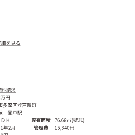
詳細を見る
資料請求
8
万円
市多摩区登戸新町
線 登戸駅
ＬＤＫ
専有面積
76.68㎡(壁芯)
1年2月
管理費
15,340円