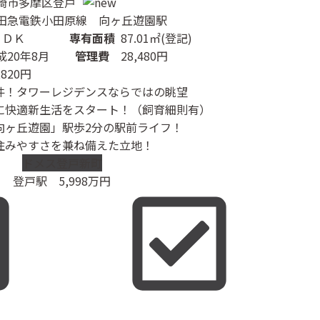
崎市多摩区登戸
田急電鉄小田原線 向ヶ丘遊園駅
ＬＤＫ
専有面積
87.01㎡(登記)
成20年8月
管理費
28,480円
,820円
件！タワーレジデンスならではの眺望
に快適新生活をスタート！（飼育細則有）
向ヶ丘遊園」駅歩2分の駅前ライフ！
住みやすさを兼ね備えた立地！
ドメス登戸新町
登戸駅
5,998
万円