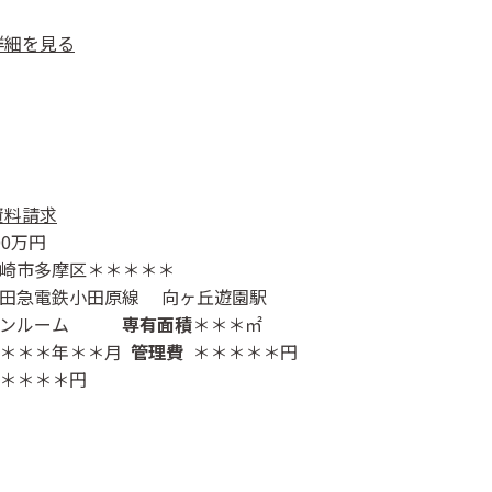
詳細を見る
資料請求
00
万円
崎市多摩区＊＊＊＊＊
田急電鉄小田原線 向ヶ丘遊園駅
ンルーム
専有面積
＊＊＊㎡
＊＊＊年＊＊月
管理費
＊＊＊＊＊円
＊＊＊＊円