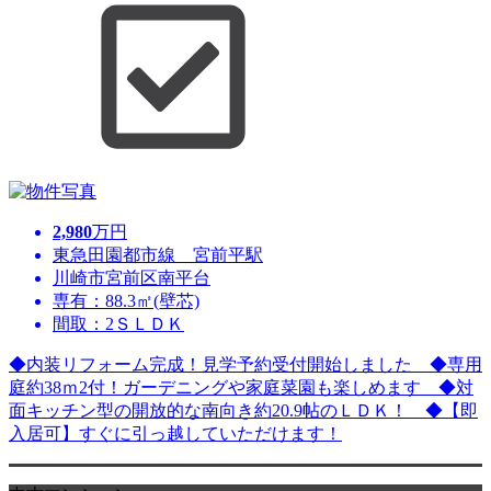
2,980
万円
東急田園都市線 宮前平駅
川崎市宮前区南平台
専有：88.3㎡(壁芯)
間取：2ＳＬＤＫ
◆内装リフォーム完成！見学予約受付開始しました ◆専用
庭約38ｍ2付！ガーデニングや家庭菜園も楽しめます ◆対
面キッチン型の開放的な南向き約20.9帖のＬＤＫ！ ◆【即
入居可】すぐに引っ越していただけます！