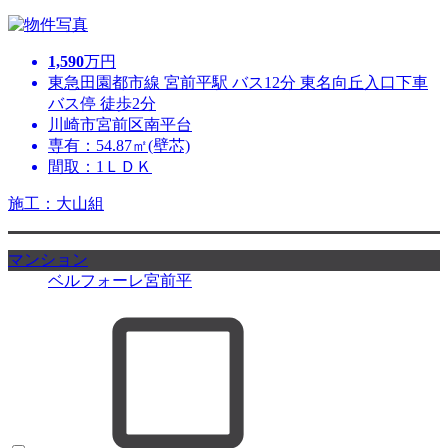
1,590
万円
東急田園都市線 宮前平駅 バス12分 東名向丘入口下車
バス停 徒歩2分
川崎市宮前区南平台
専有：54.87㎡(壁芯)
間取：1ＬＤＫ
施工：大山組
マンション
ベルフォーレ宮前平