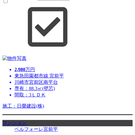
2,980
万円
東急田園都市線 宮前平
川崎市宮前区南平台
専有：88.3㎡(壁芯)
間取：3ＬＤＫ
施工：日榮建設(株)
マンション
ベルフォーレ宮前平