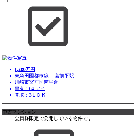
1,280
万円
東急田園都市線 宮前平駅
川崎市宮前区南平台
専有：64.57㎡
間取：3ＬＤＫ
中古マンション
会員様限定で公開している物件です