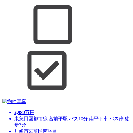
2,980
万円
東急田園都市線 宮前平駅 バス10分 南平下車 バス停 徒
歩2分
川崎市宮前区南平台