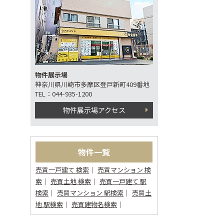
物件展示場
神奈川県川崎市多摩区登戸新町409番地
TEL：044-935-1200
物件展示場アクセス
物件一覧
売買一戸建て 検索
売買マンション 検
索
売買土地 検索
売買一戸建て 駅
検索
売買マンション 駅検索
売買土
地 駅検索
売買建物名検索