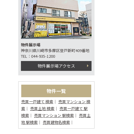
物件展示場
神奈川県川崎市多摩区登戸新町409番地
TEL：044-935-1200
物件展示場アクセス
物件一覧
売買一戸建て 検索
売買マンション 検
索
売買土地 検索
売買一戸建て 駅
検索
売買マンション 駅検索
売買土
地 駅検索
売買建物名検索