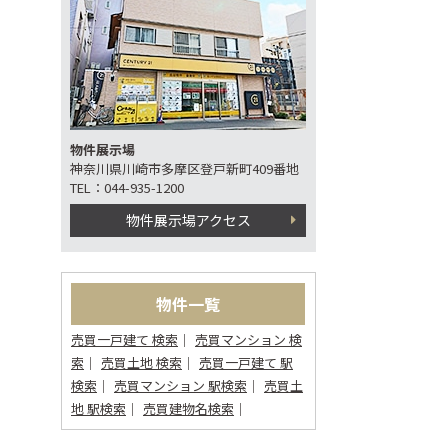
物件展示場
神奈川県川崎市多摩区登戸新町409番地
TEL：044-935-1200
物件展示場アクセス
物件一覧
売買一戸建て 検索
売買マンション 検
索
売買土地 検索
売買一戸建て 駅
検索
売買マンション 駅検索
売買土
地 駅検索
売買建物名検索