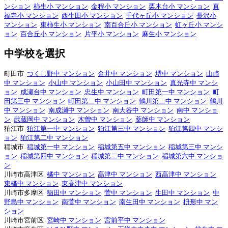
ンション
柿生小 マンション
金程小 マンション
栗木台小 マンション
真
福寺小 マンション
西生田小 マンション
千代ヶ丘小 マンション
長沢小
マンション
東柿生小 マンション
南百合丘小 マンション
虹ヶ丘小 マンシ
ョン
百合丘小 マンション
片平小 マンション
麻生小 マンション
中学校を選択
町田市
つくし野中 マンション
金井中 マンション
堺中 マンション
山崎
中 マンション
小山中 マンション
小山田中 マンション
真光寺中 マンシ
ョン
成瀬台中 マンション
忠生中 マンション
町田第一中 マンション
町
田第三中 マンション
町田第二中 マンション
鶴川第二中 マンション
鶴川
中 マンション
南成瀬中 マンション
南大谷中 マンション
南中 マンショ
ン
武蔵岡中 マンション
木曽中 マンション
薬師中 マンション
狛江市
狛江第一中 マンション
狛江第三中 マンション
狛江第四中 マンシ
ョン
狛江第二中 マンション
稲城市
稲城第一中 マンション
稲城第五中 マンション
稲城第三中 マンシ
ョン
稲城第四中 マンション
稲城第二中 マンション
稲城第六中 マンショ
ン
川崎市高津区
橘中 マンション
高津中 マンション
西高津中 マンション
東橘中 マンション
東高津中 マンション
川崎市多摩区
稲田中 マンション
菅中 マンション
生田中 マンション
中
野島中 マンション
南菅中 マンション
南生田中 マンション
枡形中 マン
ション
川崎市宮前区
宮崎中 マンション
宮前平中 マンション