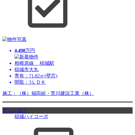
4,498
万円
相模原線 稲城駅
稲城市大丸
専有：71.82㎡(壁芯)
間取：3ＬＤＫ
施工：（株）福田組・荒川建設工業（株）
マンション
稲城ハイコーポ