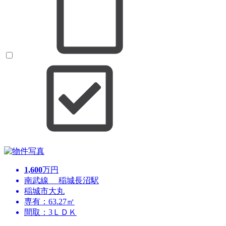
1,600
万円
南武線 稲城長沼駅
稲城市大丸
専有：63.27㎡
間取：3ＬＤＫ