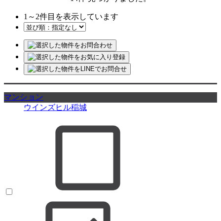
1
～
2
件目を表示しています
マンション
ウインズヒル稲城