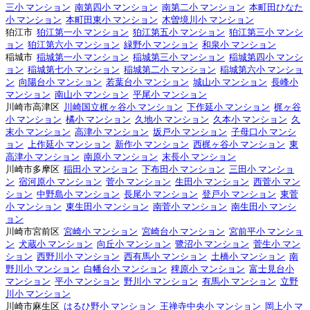
三小 マンション
南第四小 マンション
南第二小 マンション
本町田ひなた
小 マンション
本町田東小 マンション
木曽境川小 マンション
狛江市
狛江第一小 マンション
狛江第五小 マンション
狛江第三小 マンシ
ョン
狛江第六小 マンション
緑野小 マンション
和泉小 マンション
稲城市
稲城第一小 マンション
稲城第三小 マンション
稲城第四小 マンシ
ョン
稲城第七小 マンション
稲城第二小 マンション
稲城第六小 マンショ
ン
向陽台小 マンション
若葉台小 マンション
城山小 マンション
長峰小
マンション
南山小 マンション
平尾小 マンション
川崎市高津区
川崎国立梶ヶ谷小 マンション
下作延小 マンション
梶ヶ谷
小 マンション
橘小 マンション
久地小 マンション
久本小 マンション
久
末小 マンション
高津小 マンション
坂戸小 マンション
子母口小 マンシ
ョン
上作延小 マンション
新作小 マンション
西梶ヶ谷小 マンション
東
高津小 マンション
南原小 マンション
末長小 マンション
川崎市多摩区
稲田小 マンション
下布田小 マンション
三田小 マンショ
ン
宿河原小 マンション
菅小 マンション
生田小 マンション
西菅小 マン
ション
中野島小 マンション
長尾小 マンション
登戸小 マンション
東菅
小 マンション
東生田小 マンション
南菅小 マンション
南生田小 マンシ
ョン
川崎市宮前区
宮崎小 マンション
宮崎台小 マンション
宮前平小 マンショ
ン
犬蔵小 マンション
向丘小 マンション
鷺沼小 マンション
菅生小 マン
ション
西野川小 マンション
西有馬小 マンション
土橋小 マンション
南
野川小 マンション
白幡台小 マンション
稗原小 マンション
富士見台小
マンション
平小 マンション
野川小 マンション
有馬小 マンション
立野
川小 マンション
川崎市麻生区
はるひ野小 マンション
王禅寺中央小 マンション
岡上小 マ