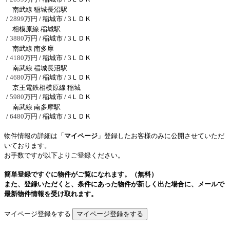
南武線 稲城長沼駅
/
2899
万円 / 稲城市
/ 3ＬＤＫ
相模原線 稲城駅
/
3880
万円 / 稲城市
/ 3ＬＤＫ
南武線 南多摩
/
4180
万円 / 稲城市
/ 3ＬＤＫ
南武線 稲城長沼駅
/
4680
万円 / 稲城市
/ 3ＬＤＫ
京王電鉄相模原線 稲城
/
5980
万円 / 稲城市
/ 4ＬＤＫ
南武線 南多摩駅
/
6480
万円 / 稲城市
/ 3ＬＤＫ
物件情報の詳細は「
マイページ
」登録したお客様のみに公開させていただ
いております。
お手数ですが以下よりご登録ください。
簡単登録ですぐに物件がご覧になれます。（無料）
また、登録いただくと、条件にあった物件が新しく出た場合に、メールで
最新物件情報を受け取れます。
マイページ登録をする