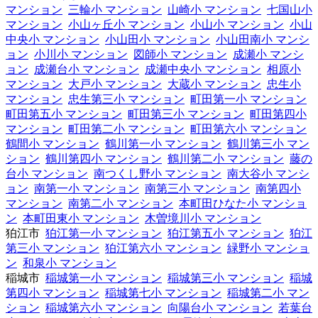
マンション
三輪小 マンション
山崎小 マンション
七国山小
マンション
小山ヶ丘小 マンション
小山小 マンション
小山
中央小 マンション
小山田小 マンション
小山田南小 マンシ
ョン
小川小 マンション
図師小 マンション
成瀬小 マンシ
ョン
成瀬台小 マンション
成瀬中央小 マンション
相原小
マンション
大戸小 マンション
大蔵小 マンション
忠生小
マンション
忠生第三小 マンション
町田第一小 マンション
町田第五小 マンション
町田第三小 マンション
町田第四小
マンション
町田第二小 マンション
町田第六小 マンション
鶴間小 マンション
鶴川第一小 マンション
鶴川第三小 マン
ション
鶴川第四小 マンション
鶴川第二小 マンション
藤の
台小 マンション
南つくし野小 マンション
南大谷小 マンシ
ョン
南第一小 マンション
南第三小 マンション
南第四小
マンション
南第二小 マンション
本町田ひなた小 マンショ
ン
本町田東小 マンション
木曽境川小 マンション
狛江市
狛江第一小 マンション
狛江第五小 マンション
狛江
第三小 マンション
狛江第六小 マンション
緑野小 マンショ
ン
和泉小 マンション
稲城市
稲城第一小 マンション
稲城第三小 マンション
稲城
第四小 マンション
稲城第七小 マンション
稲城第二小 マン
ション
稲城第六小 マンション
向陽台小 マンション
若葉台