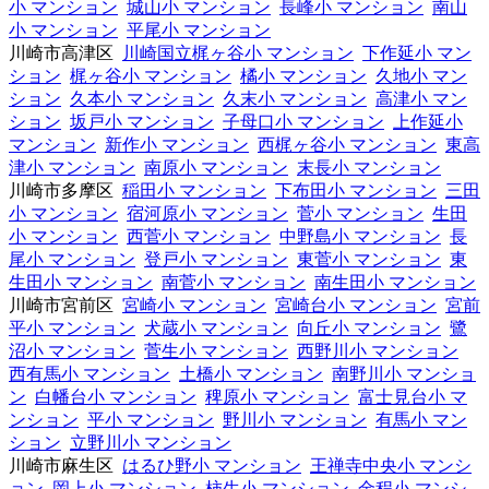
小 マンション
城山小 マンション
長峰小 マンション
南山
小 マンション
平尾小 マンション
川崎市高津区
川崎国立梶ヶ谷小 マンション
下作延小 マン
ション
梶ヶ谷小 マンション
橘小 マンション
久地小 マン
ション
久本小 マンション
久末小 マンション
高津小 マン
ション
坂戸小 マンション
子母口小 マンション
上作延小
マンション
新作小 マンション
西梶ヶ谷小 マンション
東高
津小 マンション
南原小 マンション
末長小 マンション
川崎市多摩区
稲田小 マンション
下布田小 マンション
三田
小 マンション
宿河原小 マンション
菅小 マンション
生田
小 マンション
西菅小 マンション
中野島小 マンション
長
尾小 マンション
登戸小 マンション
東菅小 マンション
東
生田小 マンション
南菅小 マンション
南生田小 マンション
川崎市宮前区
宮崎小 マンション
宮崎台小 マンション
宮前
平小 マンション
犬蔵小 マンション
向丘小 マンション
鷺
沼小 マンション
菅生小 マンション
西野川小 マンション
西有馬小 マンション
土橋小 マンション
南野川小 マンショ
ン
白幡台小 マンション
稗原小 マンション
富士見台小 マ
ンション
平小 マンション
野川小 マンション
有馬小 マン
ション
立野川小 マンション
川崎市麻生区
はるひ野小 マンション
王禅寺中央小 マンシ
ョン
岡上小 マンション
柿生小 マンション
金程小 マンシ