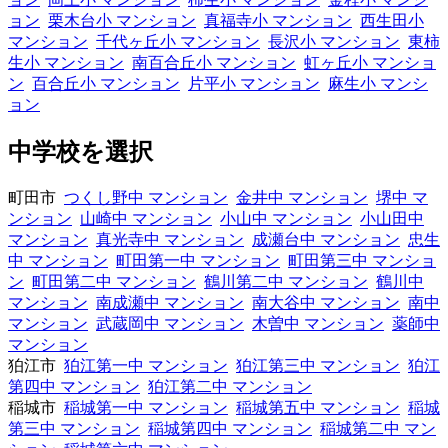
ョン
栗木台小 マンション
真福寺小 マンション
西生田小
マンション
千代ヶ丘小 マンション
長沢小 マンション
東柿
生小 マンション
南百合丘小 マンション
虹ヶ丘小 マンショ
ン
百合丘小 マンション
片平小 マンション
麻生小 マンシ
ョン
中学校を選択
町田市
つくし野中 マンション
金井中 マンション
堺中 マ
ンション
山崎中 マンション
小山中 マンション
小山田中
マンション
真光寺中 マンション
成瀬台中 マンション
忠生
中 マンション
町田第一中 マンション
町田第三中 マンショ
ン
町田第二中 マンション
鶴川第二中 マンション
鶴川中
マンション
南成瀬中 マンション
南大谷中 マンション
南中
マンション
武蔵岡中 マンション
木曽中 マンション
薬師中
マンション
狛江市
狛江第一中 マンション
狛江第三中 マンション
狛江
第四中 マンション
狛江第二中 マンション
稲城市
稲城第一中 マンション
稲城第五中 マンション
稲城
第三中 マンション
稲城第四中 マンション
稲城第二中 マン