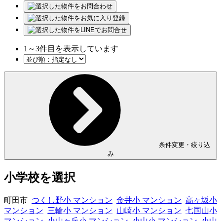
1
～
3
件目を表示しています
条件変更・絞り込
み
小学校を選択
町田市
つくし野小 マンション
金井小 マンション
高ヶ坂小
マンション
三輪小 マンション
山崎小 マンション
七国山小
マンション
小山ヶ丘小 マンション
小山小 マンション
小山