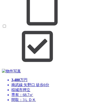
3,480
万円
南武線 矢野口 徒歩6分
稲城市押立
専有：68.7㎡
間取：3ＬＤＫ