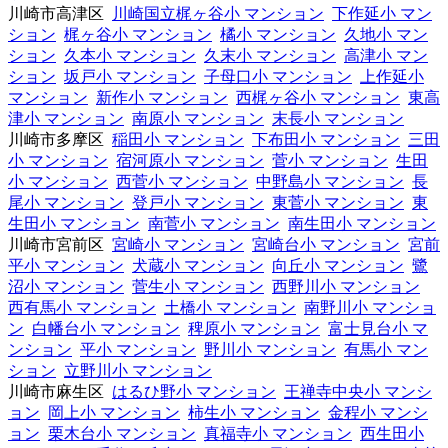
川崎市高津区
川崎国立梶ヶ谷小 マンション
下作延小 マン
ション
梶ヶ谷小 マンション
橘小 マンション
久地小 マン
ション
久本小 マンション
久末小 マンション
高津小 マン
ション
坂戸小 マンション
子母口小 マンション
上作延小
マンション
新作小 マンション
西梶ヶ谷小 マンション
東高
津小 マンション
南原小 マンション
末長小 マンション
川崎市多摩区
稲田小 マンション
下布田小 マンション
三田
小 マンション
宿河原小 マンション
菅小 マンション
生田
小 マンション
西菅小 マンション
中野島小 マンション
長
尾小 マンション
登戸小 マンション
東菅小 マンション
東
生田小 マンション
南菅小 マンション
南生田小 マンション
川崎市宮前区
宮崎小 マンション
宮崎台小 マンション
宮前
平小 マンション
犬蔵小 マンション
向丘小 マンション
鷺
沼小 マンション
菅生小 マンション
西野川小 マンション
西有馬小 マンション
土橋小 マンション
南野川小 マンショ
ン
白幡台小 マンション
稗原小 マンション
富士見台小 マ
ンション
平小 マンション
野川小 マンション
有馬小 マン
ション
立野川小 マンション
川崎市麻生区
はるひ野小 マンション
王禅寺中央小 マンシ
ョン
岡上小 マンション
柿生小 マンション
金程小 マンシ
ョン
栗木台小 マンション
真福寺小 マンション
西生田小