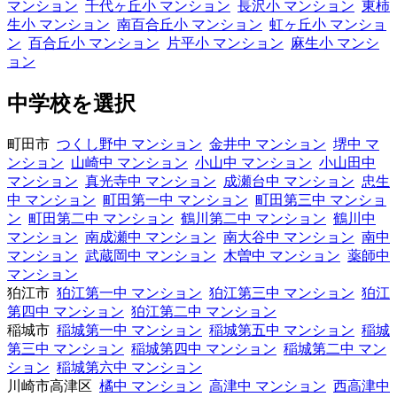
マンション
千代ヶ丘小 マンション
長沢小 マンション
東柿
生小 マンション
南百合丘小 マンション
虹ヶ丘小 マンショ
ン
百合丘小 マンション
片平小 マンション
麻生小 マンシ
ョン
中学校を選択
町田市
つくし野中 マンション
金井中 マンション
堺中 マ
ンション
山崎中 マンション
小山中 マンション
小山田中
マンション
真光寺中 マンション
成瀬台中 マンション
忠生
中 マンション
町田第一中 マンション
町田第三中 マンショ
ン
町田第二中 マンション
鶴川第二中 マンション
鶴川中
マンション
南成瀬中 マンション
南大谷中 マンション
南中
マンション
武蔵岡中 マンション
木曽中 マンション
薬師中
マンション
狛江市
狛江第一中 マンション
狛江第三中 マンション
狛江
第四中 マンション
狛江第二中 マンション
稲城市
稲城第一中 マンション
稲城第五中 マンション
稲城
第三中 マンション
稲城第四中 マンション
稲城第二中 マン
ション
稲城第六中 マンション
川崎市高津区
橘中 マンション
高津中 マンション
西高津中