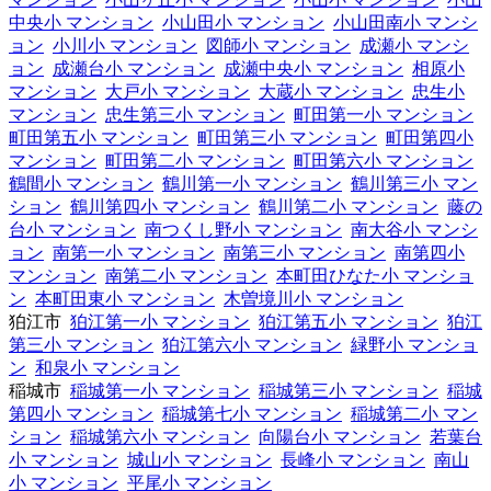
中央小 マンション
小山田小 マンション
小山田南小 マンシ
ョン
小川小 マンション
図師小 マンション
成瀬小 マンシ
ョン
成瀬台小 マンション
成瀬中央小 マンション
相原小
マンション
大戸小 マンション
大蔵小 マンション
忠生小
マンション
忠生第三小 マンション
町田第一小 マンション
町田第五小 マンション
町田第三小 マンション
町田第四小
マンション
町田第二小 マンション
町田第六小 マンション
鶴間小 マンション
鶴川第一小 マンション
鶴川第三小 マン
ション
鶴川第四小 マンション
鶴川第二小 マンション
藤の
台小 マンション
南つくし野小 マンション
南大谷小 マンシ
ョン
南第一小 マンション
南第三小 マンション
南第四小
マンション
南第二小 マンション
本町田ひなた小 マンショ
ン
本町田東小 マンション
木曽境川小 マンション
狛江市
狛江第一小 マンション
狛江第五小 マンション
狛江
第三小 マンション
狛江第六小 マンション
緑野小 マンショ
ン
和泉小 マンション
稲城市
稲城第一小 マンション
稲城第三小 マンション
稲城
第四小 マンション
稲城第七小 マンション
稲城第二小 マン
ション
稲城第六小 マンション
向陽台小 マンション
若葉台
小 マンション
城山小 マンション
長峰小 マンション
南山
小 マンション
平尾小 マンション