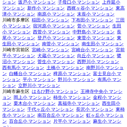
ション
坂戸小 マンション
子母口小 マンション
上作延小
マンション
新作小 マンション
西梶ヶ谷小 マンション
東高
津小 マンション
南原小 マンション
末長小 マンション
川崎市多摩区
稲田小 マンション
下布田小 マンション
三田
小 マンション
宿河原小 マンション
菅小 マンション
生田
小 マンション
西菅小 マンション
中野島小 マンション
長
尾小 マンション
登戸小 マンション
東菅小 マンション
東
生田小 マンション
南菅小 マンション
南生田小 マンション
川崎市宮前区
宮崎小 マンション
宮崎台小 マンション
宮前
平小 マンション
犬蔵小 マンション
向丘小 マンション
鷺
沼小 マンション
菅生小 マンション
西野川小 マンション
西有馬小 マンション
土橋小 マンション
南野川小 マンショ
ン
白幡台小 マンション
稗原小 マンション
富士見台小 マ
ンション
平小 マンション
野川小 マンション
有馬小 マン
ション
立野川小 マンション
川崎市麻生区
はるひ野小 マンション
王禅寺中央小 マンシ
ョン
岡上小 マンション
柿生小 マンション
金程小 マンシ
ョン
栗木台小 マンション
真福寺小 マンション
西生田小
マンション
千代ヶ丘小 マンション
長沢小 マンション
東柿
生小 マンション
南百合丘小 マンション
虹ヶ丘小 マンショ
ン
百合丘小 マンション
片平小 マンション
麻生小 マンシ