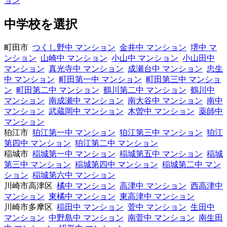
ョン
中学校を選択
町田市
つくし野中 マンション
金井中 マンション
堺中 マ
ンション
山崎中 マンション
小山中 マンション
小山田中
マンション
真光寺中 マンション
成瀬台中 マンション
忠生
中 マンション
町田第一中 マンション
町田第三中 マンショ
ン
町田第二中 マンション
鶴川第二中 マンション
鶴川中
マンション
南成瀬中 マンション
南大谷中 マンション
南中
マンション
武蔵岡中 マンション
木曽中 マンション
薬師中
マンション
狛江市
狛江第一中 マンション
狛江第三中 マンション
狛江
第四中 マンション
狛江第二中 マンション
稲城市
稲城第一中 マンション
稲城第五中 マンション
稲城
第三中 マンション
稲城第四中 マンション
稲城第二中 マン
ション
稲城第六中 マンション
川崎市高津区
橘中 マンション
高津中 マンション
西高津中
マンション
東橘中 マンション
東高津中 マンション
川崎市多摩区
稲田中 マンション
菅中 マンション
生田中
マンション
中野島中 マンション
南菅中 マンション
南生田