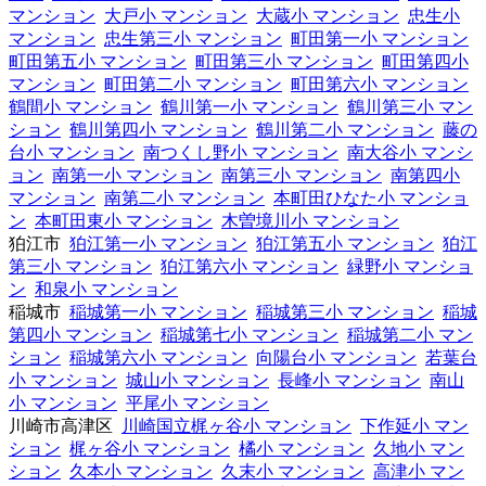
マンション
大戸小 マンション
大蔵小 マンション
忠生小
マンション
忠生第三小 マンション
町田第一小 マンション
町田第五小 マンション
町田第三小 マンション
町田第四小
マンション
町田第二小 マンション
町田第六小 マンション
鶴間小 マンション
鶴川第一小 マンション
鶴川第三小 マン
ション
鶴川第四小 マンション
鶴川第二小 マンション
藤の
台小 マンション
南つくし野小 マンション
南大谷小 マンシ
ョン
南第一小 マンション
南第三小 マンション
南第四小
マンション
南第二小 マンション
本町田ひなた小 マンショ
ン
本町田東小 マンション
木曽境川小 マンション
狛江市
狛江第一小 マンション
狛江第五小 マンション
狛江
第三小 マンション
狛江第六小 マンション
緑野小 マンショ
ン
和泉小 マンション
稲城市
稲城第一小 マンション
稲城第三小 マンション
稲城
第四小 マンション
稲城第七小 マンション
稲城第二小 マン
ション
稲城第六小 マンション
向陽台小 マンション
若葉台
小 マンション
城山小 マンション
長峰小 マンション
南山
小 マンション
平尾小 マンション
川崎市高津区
川崎国立梶ヶ谷小 マンション
下作延小 マン
ション
梶ヶ谷小 マンション
橘小 マンション
久地小 マン
ション
久本小 マンション
久末小 マンション
高津小 マン