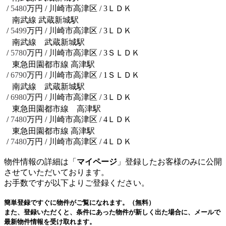
/
5480
万円 / 川崎市高津区
/ 3ＬＤＫ
南武線 武蔵新城駅
/
5499
万円 / 川崎市高津区
/ 3ＬＤＫ
南武線 武蔵新城駅
/
5780
万円 / 川崎市高津区
/ 3ＳＬＤＫ
東急田園都市線 高津駅
/
6790
万円 / 川崎市高津区
/ 1ＳＬＤＫ
南武線 武蔵新城駅
/
6980
万円 / 川崎市高津区
/ 3ＬＤＫ
東急田園都市線 高津駅
/
7480
万円 / 川崎市高津区
/ 4ＬＤＫ
東急田園都市線 高津駅
/
7480
万円 / 川崎市高津区
/ 4ＬＤＫ
物件情報の詳細は「
マイページ
」登録したお客様のみに公開
させていただいております。
お手数ですが以下よりご登録ください。
簡単登録ですぐに物件がご覧になれます。（無料）
また、登録いただくと、条件にあった物件が新しく出た場合に、メールで
最新物件情報を受け取れます。