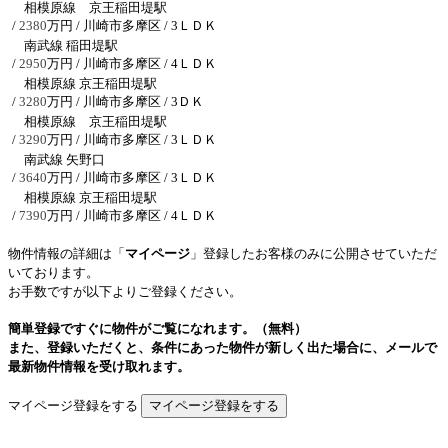
相模原線 京王稲田堤駅
/
2380
万円 / 川崎市多摩区
/ 3ＬＤＫ
南武線 稲田堤駅
/
2950
万円 / 川崎市多摩区
/ 4ＬＤＫ
相模原線 京王稲田堤駅
/
3280
万円 / 川崎市多摩区
/ 3ＤＫ
相模原線 京王稲田堤駅
/
3290
万円 / 川崎市多摩区
/ 3ＬＤＫ
南武線 矢野口
/
3640
万円 / 川崎市多摩区
/ 3ＬＤＫ
相模原線 京王稲田堤駅
/
7390
万円 / 川崎市多摩区
/ 4ＬＤＫ
物件情報の詳細は「
マイページ
」登録したお客様のみに公開させていただ
いております。
お手数ですが以下よりご登録ください。
簡単登録ですぐに物件がご覧になれます。（無料）
また、登録いただくと、条件にあった物件が新しく出た場合に、メールで
最新物件情報を受け取れます。
マイページ登録をする