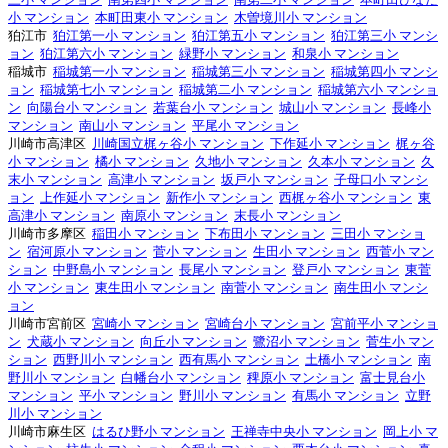
小 マンション
本町田東小 マンション
木曽境川小 マンション
狛江市
狛江第一小 マンション
狛江第五小 マンション
狛江第三小 マンシ
ョン
狛江第六小 マンション
緑野小 マンション
和泉小 マンション
稲城市
稲城第一小 マンション
稲城第三小 マンション
稲城第四小 マンシ
ョン
稲城第七小 マンション
稲城第二小 マンション
稲城第六小 マンショ
ン
向陽台小 マンション
若葉台小 マンション
城山小 マンション
長峰小
マンション
南山小 マンション
平尾小 マンション
川崎市高津区
川崎国立梶ヶ谷小 マンション
下作延小 マンション
梶ヶ谷
小 マンション
橘小 マンション
久地小 マンション
久本小 マンション
久
末小 マンション
高津小 マンション
坂戸小 マンション
子母口小 マンシ
ョン
上作延小 マンション
新作小 マンション
西梶ヶ谷小 マンション
東
高津小 マンション
南原小 マンション
末長小 マンション
川崎市多摩区
稲田小 マンション
下布田小 マンション
三田小 マンショ
ン
宿河原小 マンション
菅小 マンション
生田小 マンション
西菅小 マン
ション
中野島小 マンション
長尾小 マンション
登戸小 マンション
東菅
小 マンション
東生田小 マンション
南菅小 マンション
南生田小 マンシ
ョン
川崎市宮前区
宮崎小 マンション
宮崎台小 マンション
宮前平小 マンショ
ン
犬蔵小 マンション
向丘小 マンション
鷺沼小 マンション
菅生小 マン
ション
西野川小 マンション
西有馬小 マンション
土橋小 マンション
南
野川小 マンション
白幡台小 マンション
稗原小 マンション
富士見台小
マンション
平小 マンション
野川小 マンション
有馬小 マンション
立野
川小 マンション
川崎市麻生区
はるひ野小 マンション
王禅寺中央小 マンション
岡上小 マ