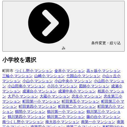
条件変更・絞り込
み
小学校を選択
町田市
つくし野小 マンション
金井小 マンション
高ヶ坂小 マンション
三輪小 マンション
山崎小 マンション
七国山小 マンション
小山ヶ丘小
マンション
小山小 マンション
小山中央小 マンション
小山田小 マンショ
ン
小山田南小 マンション
小川小 マンション
図師小 マンション
成瀬小
マンション
成瀬台小 マンション
成瀬中央小 マンション
相原小 マンショ
ン
大戸小 マンション
大蔵小 マンション
忠生小 マンション
忠生第三小
マンション
町田第一小 マンション
町田第五小 マンション
町田第三小 マ
ンション
町田第四小 マンション
町田第二小 マンション
町田第六小 マン
ション
鶴間小 マンション
鶴川第一小 マンション
鶴川第三小 マンショ
ン
鶴川第四小 マンション
鶴川第二小 マンション
藤の台小 マンション
南つくし野小 マンション
南大谷小 マンション
南第一小 マンション
南第
三小 マンション
南第四小 マンション
南第二小 マンション
本町田ひなた