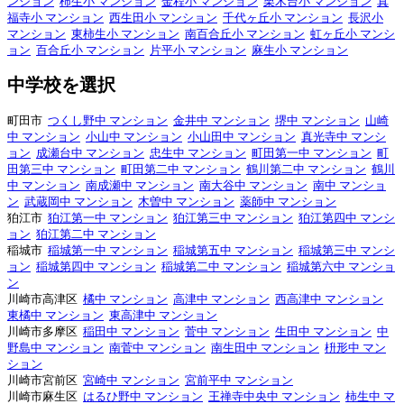
ンション
柿生小 マンション
金程小 マンション
栗木台小 マンション
真
福寺小 マンション
西生田小 マンション
千代ヶ丘小 マンション
長沢小
マンション
東柿生小 マンション
南百合丘小 マンション
虹ヶ丘小 マンシ
ョン
百合丘小 マンション
片平小 マンション
麻生小 マンション
中学校を選択
町田市
つくし野中 マンション
金井中 マンション
堺中 マンション
山崎
中 マンション
小山中 マンション
小山田中 マンション
真光寺中 マンシ
ョン
成瀬台中 マンション
忠生中 マンション
町田第一中 マンション
町
田第三中 マンション
町田第二中 マンション
鶴川第二中 マンション
鶴川
中 マンション
南成瀬中 マンション
南大谷中 マンション
南中 マンショ
ン
武蔵岡中 マンション
木曽中 マンション
薬師中 マンション
狛江市
狛江第一中 マンション
狛江第三中 マンション
狛江第四中 マンシ
ョン
狛江第二中 マンション
稲城市
稲城第一中 マンション
稲城第五中 マンション
稲城第三中 マンシ
ョン
稲城第四中 マンション
稲城第二中 マンション
稲城第六中 マンショ
ン
川崎市高津区
橘中 マンション
高津中 マンション
西高津中 マンション
東橘中 マンション
東高津中 マンション
川崎市多摩区
稲田中 マンション
菅中 マンション
生田中 マンション
中
野島中 マンション
南菅中 マンション
南生田中 マンション
枡形中 マン
ション
川崎市宮前区
宮崎中 マンション
宮前平中 マンション
川崎市麻生区
はるひ野中 マンション
王禅寺中央中 マンション
柿生中 マ