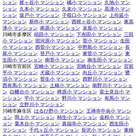
ション
梶ヶ谷小 マンション
橘小 マンション
久地小 マン
ション
久本小 マンション
久末小 マンション
高津小 マン
ション
坂戸小 マンション
子母口小 マンション
上作延小
マンション
新作小 マンション
西梶ヶ谷小 マンション
東高
津小 マンション
南原小 マンション
末長小 マンション
川崎市多摩区
稲田小 マンション
下布田小 マンション
三田
小 マンション
宿河原小 マンション
菅小 マンション
生田
小 マンション
西菅小 マンション
中野島小 マンション
長
尾小 マンション
登戸小 マンション
東菅小 マンション
東
生田小 マンション
南菅小 マンション
南生田小 マンション
川崎市宮前区
宮崎小 マンション
宮崎台小 マンション
宮前
平小 マンション
犬蔵小 マンション
向丘小 マンション
鷺
沼小 マンション
菅生小 マンション
西野川小 マンション
西有馬小 マンション
土橋小 マンション
南野川小 マンショ
ン
白幡台小 マンション
稗原小 マンション
富士見台小 マ
ンション
平小 マンション
野川小 マンション
有馬小 マン
ション
立野川小 マンション
川崎市麻生区
はるひ野小 マンション
王禅寺中央小 マンシ
ョン
岡上小 マンション
柿生小 マンション
金程小 マンシ
ョン
栗木台小 マンション
真福寺小 マンション
西生田小
マンション
千代ヶ丘小 マンション
長沢小 マンション
東柿