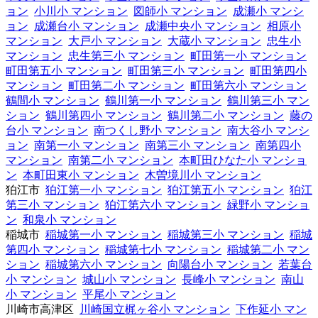
ョン
小川小 マンション
図師小 マンション
成瀬小 マンシ
ョン
成瀬台小 マンション
成瀬中央小 マンション
相原小
マンション
大戸小 マンション
大蔵小 マンション
忠生小
マンション
忠生第三小 マンション
町田第一小 マンション
町田第五小 マンション
町田第三小 マンション
町田第四小
マンション
町田第二小 マンション
町田第六小 マンション
鶴間小 マンション
鶴川第一小 マンション
鶴川第三小 マン
ション
鶴川第四小 マンション
鶴川第二小 マンション
藤の
台小 マンション
南つくし野小 マンション
南大谷小 マンシ
ョン
南第一小 マンション
南第三小 マンション
南第四小
マンション
南第二小 マンション
本町田ひなた小 マンショ
ン
本町田東小 マンション
木曽境川小 マンション
狛江市
狛江第一小 マンション
狛江第五小 マンション
狛江
第三小 マンション
狛江第六小 マンション
緑野小 マンショ
ン
和泉小 マンション
稲城市
稲城第一小 マンション
稲城第三小 マンション
稲城
第四小 マンション
稲城第七小 マンション
稲城第二小 マン
ション
稲城第六小 マンション
向陽台小 マンション
若葉台
小 マンション
城山小 マンション
長峰小 マンション
南山
小 マンション
平尾小 マンション
川崎市高津区
川崎国立梶ヶ谷小 マンション
下作延小 マン