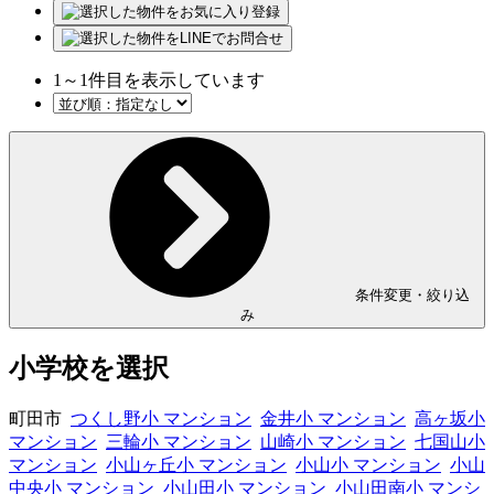
1
～
1
件目を表示しています
条件変更・絞り込
み
小学校を選択
町田市
つくし野小 マンション
金井小 マンション
高ヶ坂小
マンション
三輪小 マンション
山崎小 マンション
七国山小
マンション
小山ヶ丘小 マンション
小山小 マンション
小山
中央小 マンション
小山田小 マンション
小山田南小 マンシ