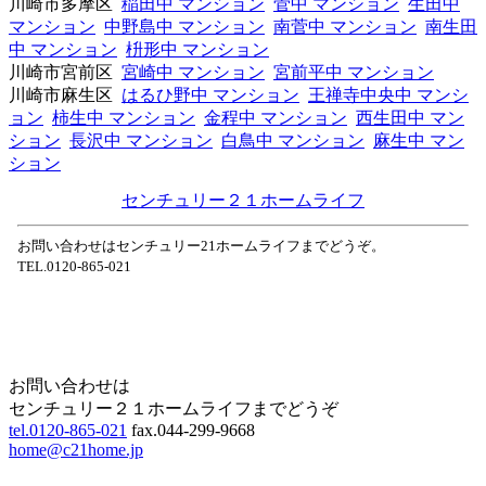
川崎市多摩区
稲田中 マンション
菅中 マンション
生田中
マンション
中野島中 マンション
南菅中 マンション
南生田
中 マンション
枡形中 マンション
川崎市宮前区
宮崎中 マンション
宮前平中 マンション
川崎市麻生区
はるひ野中 マンション
王禅寺中央中 マンシ
ョン
柿生中 マンション
金程中 マンション
西生田中 マン
ション
長沢中 マンション
白鳥中 マンション
麻生中 マン
ション
センチュリー２１ホームライフ
お問い合わせはセンチュリー21ホームライフまでどうぞ。
TEL.0120-865-021
Home
Page Top
お問い合わせは
センチュリー２１ホームライフまでどうぞ
tel.0120-865-021
fax.044-299-9668
home@c21home.jp