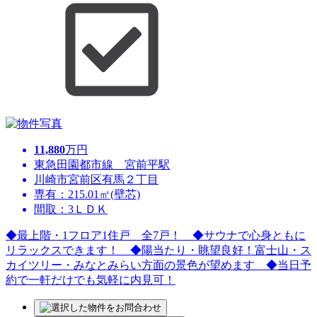
11,880
万円
東急田園都市線 宮前平駅
川崎市宮前区有馬２丁目
専有：215.01㎡(壁芯)
間取：3ＬＤＫ
◆最上階・1フロア1住戸 全7戸！ ◆サウナで心身ともに
リラックスできます！ ◆陽当たり・眺望良好！富士山・ス
カイツリー・みなとみらい方面の景色が望めます ◆当日予
約で一軒だけでも気軽に内見可！