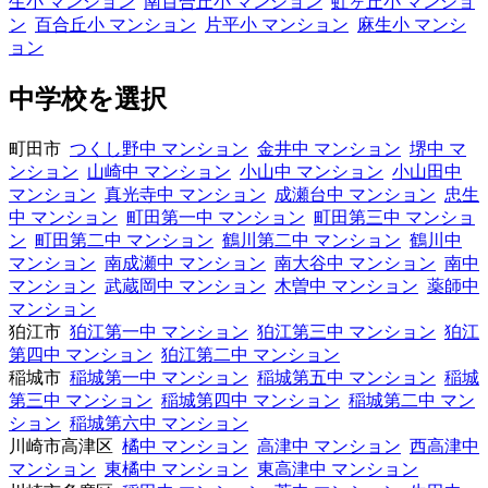
生小 マンション
南百合丘小 マンション
虹ヶ丘小 マンショ
ン
百合丘小 マンション
片平小 マンション
麻生小 マンシ
ョン
中学校を選択
町田市
つくし野中 マンション
金井中 マンション
堺中 マ
ンション
山崎中 マンション
小山中 マンション
小山田中
マンション
真光寺中 マンション
成瀬台中 マンション
忠生
中 マンション
町田第一中 マンション
町田第三中 マンショ
ン
町田第二中 マンション
鶴川第二中 マンション
鶴川中
マンション
南成瀬中 マンション
南大谷中 マンション
南中
マンション
武蔵岡中 マンション
木曽中 マンション
薬師中
マンション
狛江市
狛江第一中 マンション
狛江第三中 マンション
狛江
第四中 マンション
狛江第二中 マンション
稲城市
稲城第一中 マンション
稲城第五中 マンション
稲城
第三中 マンション
稲城第四中 マンション
稲城第二中 マン
ション
稲城第六中 マンション
川崎市高津区
橘中 マンション
高津中 マンション
西高津中
マンション
東橘中 マンション
東高津中 マンション