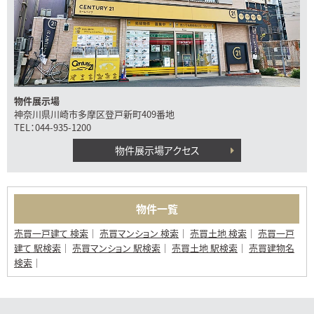
物件展示場
神奈川県川崎市多摩区登戸新町409番地
TEL：044-935-1200
物件展示場アクセス
物件一覧
売買一戸建て 検索
売買マンション 検索
売買土地 検索
売買一戸
建て 駅検索
売買マンション 駅検索
売買土地 駅検索
売買建物名
検索