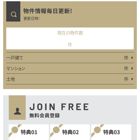
更新日時：
現在の物件数
件
一戸建て
件
マンション
件
土地
件