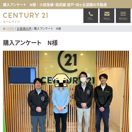
購入アンケート N様｜小田急線・南武線 登戸・向ヶ丘遊園の不動産
HOME
/
お客様の声
/
購入アンケート N様
購入アンケート N様