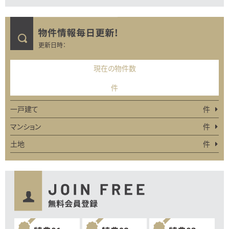
更新日時：
現在の物件数
件
一戸建て
件
マンション
件
土地
件