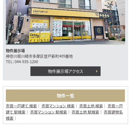
物件展示場
神奈川県川崎市多摩区登戸新町409番地
TEL：044-935-1200
物件展示場アクセス
物件一覧
売買一戸建て 検索
売買マンション 検索
売買土地 検索
売買一戸
建て 駅検索
売買マンション 駅検索
売買土地 駅検索
売買建物名
検索