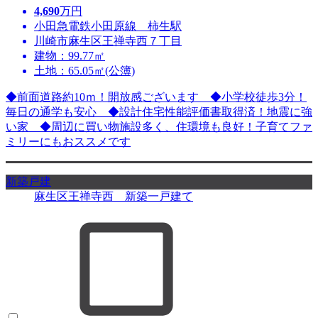
4,690
万円
小田急電鉄小田原線 柿生駅
川崎市麻生区王禅寺西７丁目
建物：99.77㎡
土地：65.05㎡(公簿)
◆前面道路約10ｍ！開放感ございます ◆小学校徒歩3分！
毎日の通学も安心 ◆設計住宅性能評価書取得済！地震に強
い家 ◆周辺に買い物施設多く、住環境も良好！子育てファ
ミリーにもおススメです
新築戸建
麻生区王禅寺西 新築一戸建て