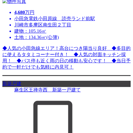
4,680
万円
小田急電鉄小田原線 読売ランド前駅
川崎市多摩区南生田２丁目
建物：105.16㎡
土地：134.36㎡(公簿)
◆人気の小田急線エリア！高台につき陽当り良好 ◆多目的
に使えるタタミコーナー付き！ ◆人気の対面キッチン採
用！ ◆バス停も近く雨の日の移動も安心です！ ◆当日予
約で一軒だけでも気軽に内見可！
新築戸建
麻生区王禅寺西 新築一戸建て