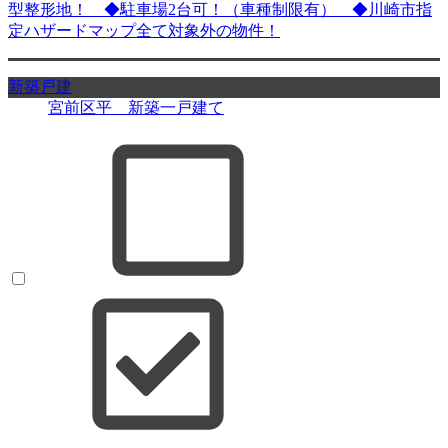
型整形地！ ◆駐車場2台可！（車種制限有） ◆川崎市指
定ハザードマップ全て対象外の物件！
新築戸建
宮前区平 新築一戸建て