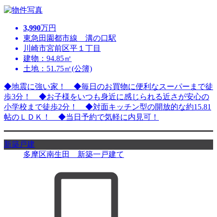
3,990
万円
東急田園都市線 溝の口駅
川崎市宮前区平１丁目
建物：94.85㎡
土地：51.75㎡(公簿)
◆地震に強い家！ ◆毎日のお買物に便利なスーパーまで徒
歩3分！ ◆お子様をいつも身近に感じられる近さが安心の
小学校まで徒歩2分！ ◆対面キッチン型の開放的な約15.81
帖のＬＤＫ！ ◆当日予約で気軽に内見可！
新築戸建
多摩区南生田 新築一戸建て