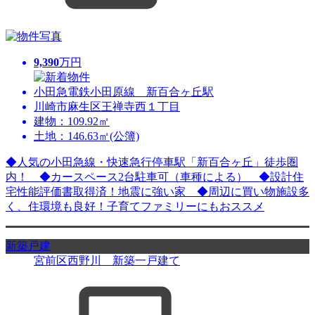
9,390
万円
小田急電鉄小田原線 新百合ヶ丘駅
川崎市麻生区王禅寺西１丁目
建物：109.92㎡
土地：146.63㎡(公簿)
◆人気の小田急線・快速急行停車駅「新百合ヶ丘」徒歩圏
内！ ◆カースペース2台駐車可（車種による） ◆設計住
宅性能評価書取得済！地震に強い家 ◆周辺に買い物施設多
く、住環境も良好！子育てファミリーにもおススメ
新築戸建
宮前区西野川 新築一戸建て