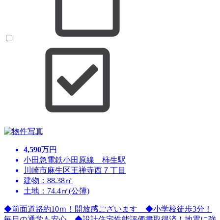
4,590
万円
小田急電鉄小田原線 柿生駅
川崎市麻生区王禅寺西７丁目
建物：88.38㎡
土地：74.4㎡(公簿)
◆前面道路約10ｍ！開放感ございます ◆小学校徒歩3分！
毎日の通学も安心 ◆設計住宅性能評価書取得済！地震に強