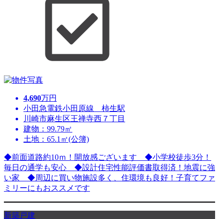
4,690
万円
小田急電鉄小田原線 柿生駅
川崎市麻生区王禅寺西７丁目
建物：99.79㎡
土地：65.1㎡(公簿)
◆前面道路約10ｍ！開放感ございます ◆小学校徒歩3分！
毎日の通学も安心 ◆設計住宅性能評価書取得済！地震に強
い家 ◆周辺に買い物施設多く、住環境も良好！子育てファ
ミリーにもおススメです
新築戸建