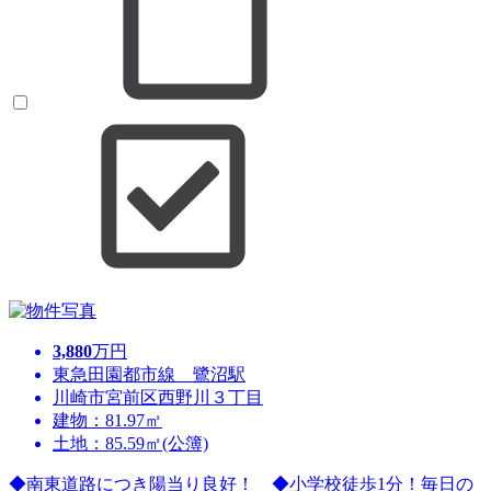
3,880
万円
東急田園都市線 鷺沼駅
川崎市宮前区西野川３丁目
建物：81.97㎡
土地：85.59㎡(公簿)
◆南東道路につき陽当り良好！ ◆小学校徒歩1分！毎日の