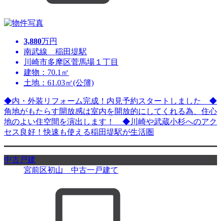
3,880
万円
南武線 稲田堤駅
川崎市多摩区菅馬場１丁目
建物：70.1㎡
土地：61.03㎡(公簿)
◆内・外装リフォーム完成！内見予約スタートしました ◆
角地がもたらす開放感は室内を開放的にしてくれる為、住心
地のよい住空間を演出します！ ◆川崎や武蔵小杉へのアク
セス良好！快速も使える稲田堤駅が生活圏
中古戸建
宮前区初山 中古一戸建て