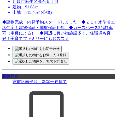
川崎市麻生区高石５丁目
建物：91.08㎡
土地：115.46㎡(公簿)
◆建物完成！内見予約スタートしました ◆ＺＥＨ水準省エ
ネ住宅！建物保証・地盤保証10年 ◆カースペース2台駐車
可（車種による） ◆周辺に買い物施設多く、住環境も良
好！子育てファミリーにもおススメ
新築戸建
宮前区南平台 新築一戸建て