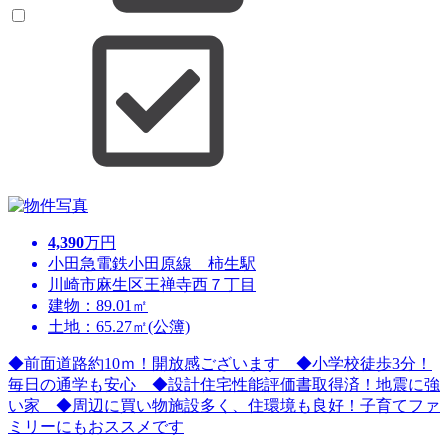
4,390
万円
小田急電鉄小田原線 柿生駅
川崎市麻生区王禅寺西７丁目
建物：89.01㎡
土地：65.27㎡(公簿)
◆前面道路約10ｍ！開放感ございます ◆小学校徒歩3分！
毎日の通学も安心 ◆設計住宅性能評価書取得済！地震に強
い家 ◆周辺に買い物施設多く、住環境も良好！子育てファ
ミリーにもおススメです