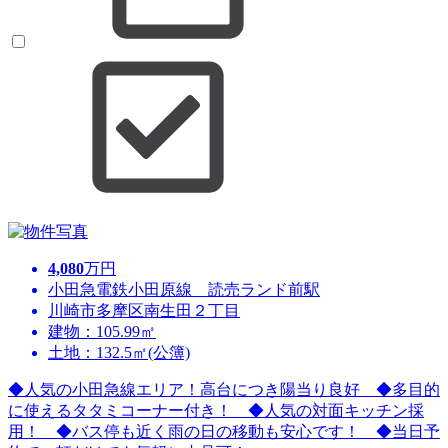
4,080
万円
小田急電鉄小田原線 読売ランド前駅
川崎市多摩区南生田２丁目
建物：105.99㎡
土地：132.5㎡(公簿)
◆人気の小田急線エリア！高台につき陽当り良好 ◆多目的
に使えるタタミコーナー付き！ ◆人気の対面キッチン採
用！ ◆バス停も近く雨の日の移動も安心です！ ◆当日予