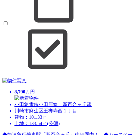
8,790
万円
小田急電鉄小田原線 新百合ヶ丘駅
川崎市麻生区王禅寺西１丁目
建物：101.33㎡
土地：133.54㎡(公簿)
◆快速急行停車駅「新百合ヶ丘」徒歩圏内！ ◆カースペー