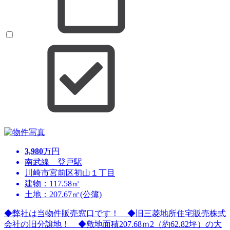
3,980
万円
南武線 登戸駅
川崎市宮前区初山１丁目
建物：117.58㎡
土地：207.67㎡(公簿)
◆弊社は当物件販売窓口です！ ◆旧三菱地所住宅販売株式
会社の旧分譲地！ ◆敷地面積207.68ｍ2（約62.82坪）の大