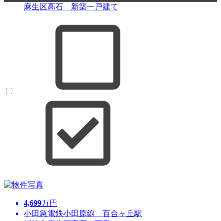
麻生区高石 新築一戸建て
4,699
万円
小田急電鉄小田原線 百合ヶ丘駅