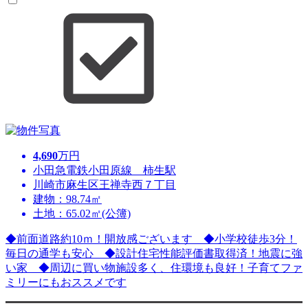
4,690
万円
小田急電鉄小田原線 柿生駅
川崎市麻生区王禅寺西７丁目
建物：98.74㎡
土地：65.02㎡(公簿)
◆前面道路約10ｍ！開放感ございます ◆小学校徒歩3分！
毎日の通学も安心 ◆設計住宅性能評価書取得済！地震に強
い家 ◆周辺に買い物施設多く、住環境も良好！子育てファ
ミリーにもおススメです