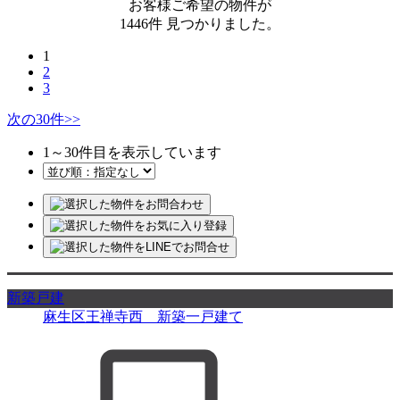
お客様ご希望の物件が
1446
件
見つかりました。
1
2
3
次の30件
>>
1
～
30
件目を表示しています
新築戸建
麻生区王禅寺西 新築一戸建て