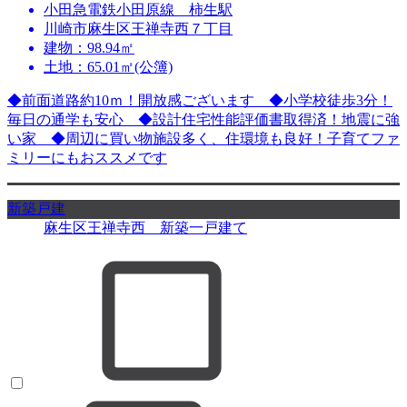
小田急電鉄小田原線 柿生駅
川崎市麻生区王禅寺西７丁目
建物：98.94㎡
土地：65.01㎡(公簿)
◆前面道路約10ｍ！開放感ございます ◆小学校徒歩3分！
毎日の通学も安心 ◆設計住宅性能評価書取得済！地震に強
い家 ◆周辺に買い物施設多く、住環境も良好！子育てファ
ミリーにもおススメです
新築戸建
麻生区王禅寺西 新築一戸建て