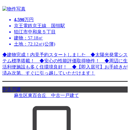
4,590
万円
京王電鉄京王線 国領駅
狛江市中和泉５丁目
建物：57.18㎡
土地：72.12㎡(公簿)
◆建物完成！内見予約スタートしました ◆太陽光発電シス
テム標準搭載！ ◆安心の性能評価取得物件！ ◆周辺に生
活利便施設も多く住環境良好！ ◆【即入居可】お手続きが
済み次第、すぐに引っ越していただけます！
中古戸建
麻生区東百合丘 中古一戸建て