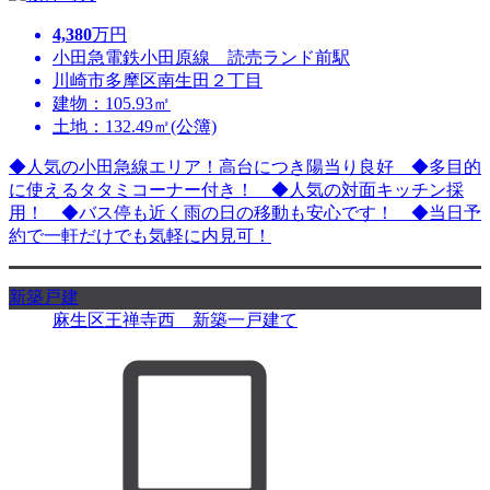
4,380
万円
小田急電鉄小田原線 読売ランド前駅
川崎市多摩区南生田２丁目
建物：105.93㎡
土地：132.49㎡(公簿)
◆人気の小田急線エリア！高台につき陽当り良好 ◆多目的
に使えるタタミコーナー付き！ ◆人気の対面キッチン採
用！ ◆バス停も近く雨の日の移動も安心です！ ◆当日予
約で一軒だけでも気軽に内見可！
新築戸建
麻生区王禅寺西 新築一戸建て