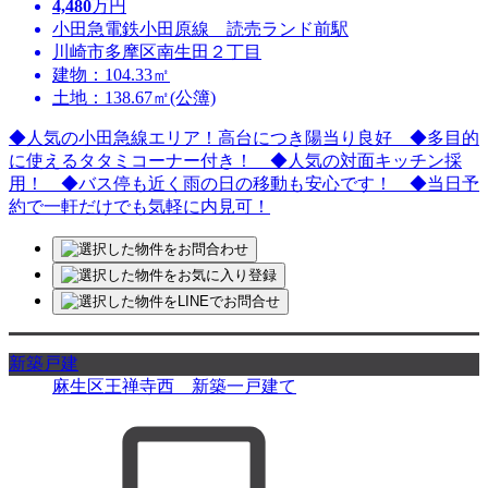
4,480
万円
小田急電鉄小田原線 読売ランド前駅
川崎市多摩区南生田２丁目
建物：104.33㎡
土地：138.67㎡(公簿)
◆人気の小田急線エリア！高台につき陽当り良好 ◆多目的
に使えるタタミコーナー付き！ ◆人気の対面キッチン採
用！ ◆バス停も近く雨の日の移動も安心です！ ◆当日予
約で一軒だけでも気軽に内見可！
新築戸建
麻生区王禅寺西 新築一戸建て