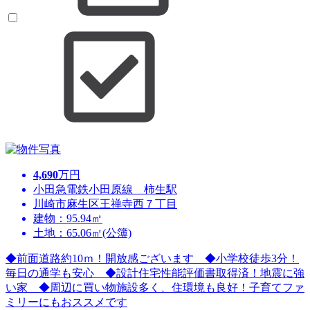
4,690
万円
小田急電鉄小田原線 柿生駅
川崎市麻生区王禅寺西７丁目
建物：95.94㎡
土地：65.06㎡(公簿)
◆前面道路約10ｍ！開放感ございます ◆小学校徒歩3分！
毎日の通学も安心 ◆設計住宅性能評価書取得済！地震に強
い家 ◆周辺に買い物施設多く、住環境も良好！子育てファ
ミリーにもおススメです