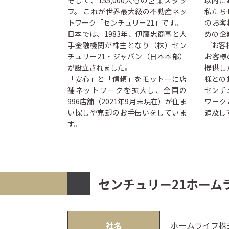
そして、155,000人もの営業スタッ
以内に
フ。 これが世界最大級の不動産ネッ
私たち
トワーク「センチュリー21」です。
のお客
日本では、1983年、伊藤忠商事と大
めの企
手金融機関が株主となり（株）セン
『お客
チュリー21・ジャパン（日本本部）
お客様
が設立されました。
提供し
「安心」と「信頼」をモットーに店
様との
舗ネットワークを拡大し、全国の
センチ
996店舗（2021年9月末現在）が住ま
ワーク
い探しや売却のお手伝いをしていま
追及し
す。
センチュリー21ホーム
社名
ホームライフ株