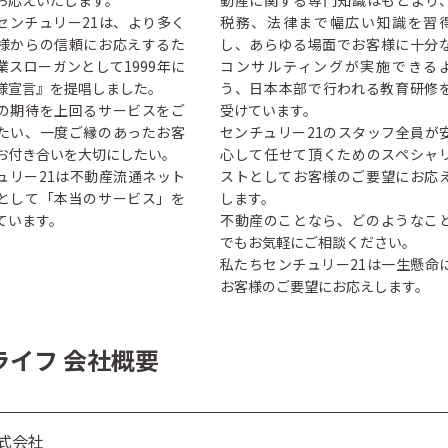
お応えいたします。
動産に関する専門知識はもとより
センチュリー21は、より多く
税務、法律まで幅広い知識を習
様からの信頼にお応えするた
し、あらゆる場面でお客様に十分
業スローガンとして1999年に
コンサルティングが実施できる
様宣言』を提唱しました。
う、日本本部で行われる教育研修
の期待を上回るサービスをご
受けています。
たい、一度ご縁のあったお客
センチュリー21のスタッフ全員が
お付き合いを大切にしたい。
心して任せて頂くためのスペシャ
ュリー21は不動産流通ネット
ストとしてお客様のご要望にお応
として「本当のサービス」を
します。
ています。
不動産のことなら、どのようなこ
でもお気軽にご相談ください。
私たちセンチュリー21は一生懸命
お客様のご要望にお応えします。
ライフ 会社概要
式会社