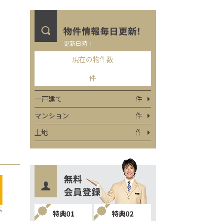
更新日時：
現在の物件数
件
一戸建て
件
マンション
件
土地
件
不