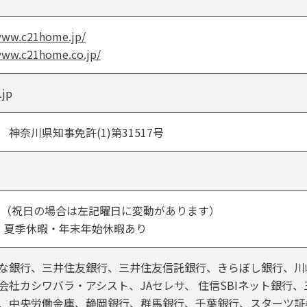
www.c21home.jp/
www.c21home.co.jp/
.jp
神奈川県知事免許(1)第31517号
日（祝日の場合は左記曜日に変動があります）
・夏季休暇・年末年始休暇あり
な銀行、三井住友銀行、三井住友信託銀行、きらぼし銀行、川
会社カシワバラ・アシスト、JAセレサ、 住信SBIネット銀行、
、中央労働金庫、静岡銀行、群馬銀行、千葉銀行、スターツ証