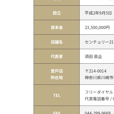
設立
平成2年9月5日
資本金
23,500,000円
店舗名
センチュリー21
代表者
須田 直企
登戸店
〒214-0014
所在地
神奈川県川崎市多
フリーダイヤル / 0
TEL
代表電話番号 / 04
FAX
044-299-9668