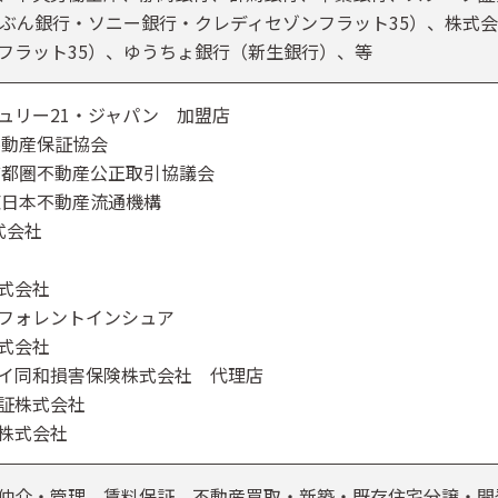
じぶん銀行・ソニー銀行・クレディセゾンフラット35）、株式
フラット35）、ゆうちょ銀行（新生銀行）、等
ュリー21・ジャパン 加盟店
不動産保証協会
首都圏不動産公正取引協議会
東日本不動産流通機構
式会社
式会社
フォレントインシュア
式会社
イ同和損害保険株式会社 代理店
証株式会社
株式会社
仲介・管理、賃料保証、不動産買取・新築・既存住宅分譲・開