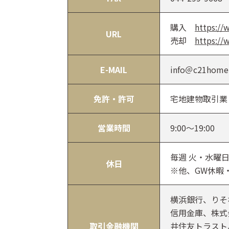
購入
https://
URL
売却
https://
E-MAIL
info＠c21home
免許・許可
宅地建物取引業 
営業時間
9:00〜19:00
毎週 火・水曜
休日
※他、GW休暇
横浜銀行、りそ
信用金庫、株式
取引金融機関
井住友トラスト