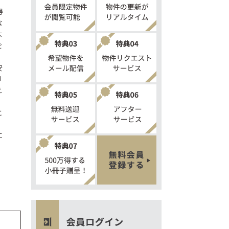
、
得
な
よ
を
安
リ
え
と
に