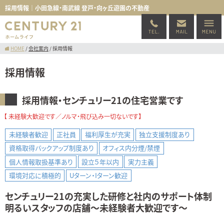
採用情報｜小田急線・南武線 登戸・向ヶ丘遊園の不動産
HOME
/
会社案内
/
採用情報
採用情報
採用情報・センチュリー21の住宅営業です
【 未経験大歓迎です／ノルマ・飛び込み一切ないです】
未経験者歓迎
正社員
福利厚生が充実
独立支援制度あり
資格取得バックアップ制度あり
オフィス内分煙/禁煙
個人情報取扱基準あり
設立５年以内
実力主義
環境対応に積極的
Uターン・Iターン歓迎
センチュリー21の充実した研修と社内のサポート体制
明るいスタッフの店舗～未経験者大歓迎です～