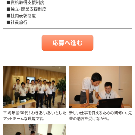
■資格取得支援制度
■独立・開業支援制度
■社内表彰制度
■社員旅行
応募へ進む
平均年齢30代！わきあいあいとした
新しい仕事を覚えるための研修中、先
アットホームな環境です。
輩の助言を受けながら。