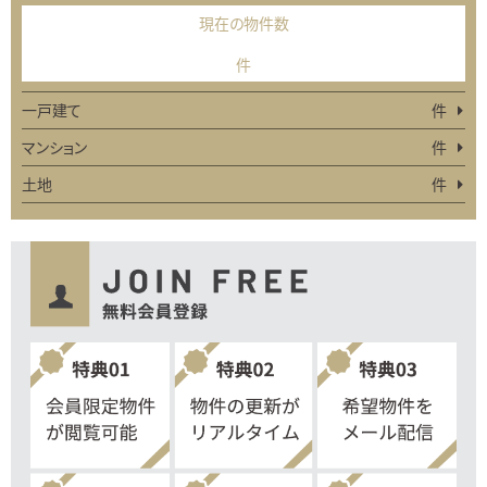
現在の物件数
件
一戸建て
件
マンション
件
土地
件