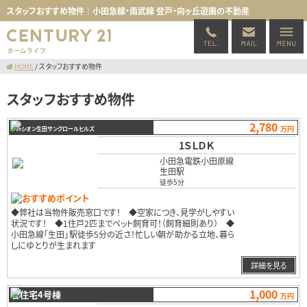
スタッフおすすめ物件｜小田急線・南武線 登戸・向ヶ丘遊園の不動産
HOME
/
スタッフおすすめ物件
スタッフおすすめ物件
2,780
万円
アルシオン生田サンクロールヒルズ
1ＳＬＤＫ
小田急電鉄小田原線
生田駅
徒歩5分
おすすめポイント
◆弊社は当物件販売窓口です！ ◆空家につき、見学がしやすい
状況です！ ◆1住戸2匹までペット飼育可！（飼育細則あり） ◆
小田急線「生田」駅徒歩5分の近さ！忙しい朝が助かる立地、暮ら
しにゆとりが生まれます
…
詳細を見る
1,000
菅住宅4号棟
万円