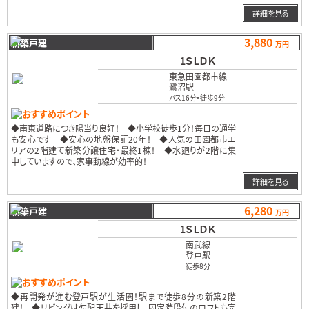
詳細を見る
3,880
新築戸建
万円
1ＳＬＤＫ
東急田園都市線
鷺沼駅
バス16分
・
徒歩9分
おすすめポイント
◆南東道路につき陽当り良好！ ◆小学校徒歩1分！毎日の通学
も安心です ◆安心の地盤保証20年！ ◆人気の田園都市エ
リアの2階建て新築分譲住宅・最終1棟！ ◆水廻りが2階に集
中していますので、家事動線が効率的！
…
詳細を見る
6,280
新築戸建
万円
1ＳＬＤＫ
南武線
登戸駅
徒歩8分
おすすめポイント
◆再開発が進む登戸駅が生活圏！駅まで徒歩8分の新築2階
建！ ◆リビングは勾配天井を採用し、固定階段付のロフトも完