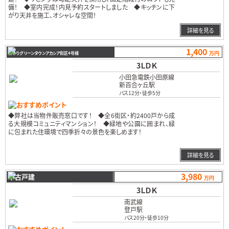
備！ ◆室内完成！内見予約スタートしました ◆キッチンに下
がり天井を施工、オシャレな空間！
…
詳細を見る
1,400
万円
新ゆりグリーンタウンアカシア街区4号棟
3ＬＤＫ
小田急電鉄小田原線
新百合ヶ丘駅
バス12分
・
徒歩5分
おすすめポイント
◆弊社は当物件販売窓口です！ ◆全6街区・約2400戸から成
る大規模コミュニティマンション！ ◆緑地や公園に囲まれ、緑
に包まれた住環境で四季折々の景色を楽しめます！
…
詳細を見る
3,980
中古戸建
万円
3ＬＤＫ
南武線
登戸駅
バス20分
・
徒歩10分