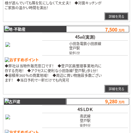
様が遊んでいても隣を気にしなくて大丈夫！ ◆対面キッチンが
ご家族の温かい時間を演出！
…
詳細を見る
7,500
土地-不動産
万円
45㎡(実測)
小田急電鉄小田原線
登戸駅
徒歩1分
おすすめポイント
◆弊社は当物件販売窓口です！ ◆登戸区画整理事業地内に
存する売地！ ◆アクセスに便利な小田急線「登戸駅」歩1分！
◆容積率360％の商業地域！ ◆周辺に買い物施設多数ござい
ます！ ◆当日予約で一軒だけでも内見可
…
詳細を見る
9,280
中古戸建
万円
4ＳＬＤＫ
南武線
登戸駅
徒歩9分
おすすめポイント