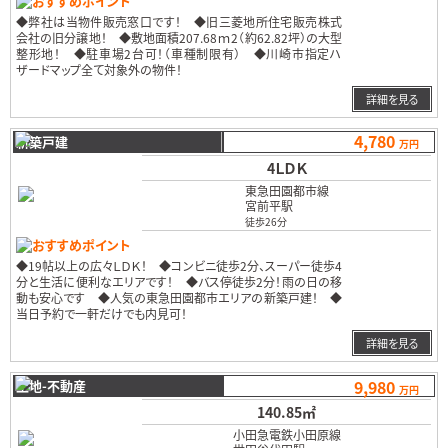
おすすめポイント
◆弊社は当物件販売窓口です！ ◆旧三菱地所住宅販売株式
会社の旧分譲地！ ◆敷地面積207.68ｍ2（約62.82坪）の大型
整形地！ ◆駐車場2台可！（車種制限有） ◆川崎市指定ハ
ザードマップ全て対象外の物件！
…
詳細を見る
4,780
新築戸建
万円
4ＬＤＫ
東急田園都市線
宮前平駅
徒歩26分
おすすめポイント
◆19帖以上の広々ＬＤＫ！ ◆コンビニ徒歩2分、スーパー徒歩4
分と生活に便利なエリアです！ ◆バス停徒歩2分！雨の日の移
動も安心です ◆人気の東急田園都市エリアの新築戸建！ ◆
当日予約で一軒だけでも内見可！
…
詳細を見る
9,980
土地-不動産
万円
140.85㎡
小田急電鉄小田原線