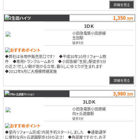
詳細を見る
1,350
第2生田ハイツ
万円
3ＤＫ
小田急電鉄小田原線
生田駅
徒歩5分
おすすめポイント
◆弊社は当物件販売窓口です！ ◆平成30年10月リフォーム物
件 ◆専用トランクルームあり ◆小田急線「生田」駅徒歩5分
の近さ！忙しい朝が助かる立地、暮らしにゆとりが生まれます
◆2012年9月に大規模修繕実施
…
詳細を見る
3,980
万円
トーア向ヶ丘遊園マンション
3ＬＤＫ
小田急電鉄小田原線
向ヶ丘遊園駅
徒歩3分
おすすめポイント
◆室内リフォーム完成！内見予約スタートしました ◆通勤通学
に便利な向ヶ丘遊園駅歩3分の近さ！ ◆角部屋ですので、お子