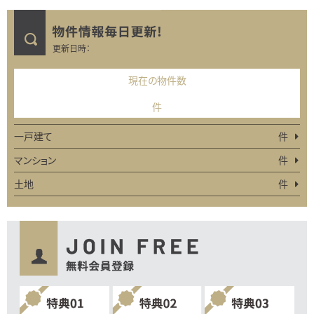
更新日時：
現在の物件数
件
一戸建て
件
マンション
件
土地
件