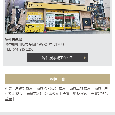
物件展示場
神奈川県川崎市多摩区登戸新町409番地
TEL：044-935-1200
物件展示場アクセス
物件一覧
売買一戸建て 検索
売買マンション 検索
売買土地 検索
売買一戸
建て 駅検索
売買マンション 駅検索
売買土地 駅検索
売買建物名
検索