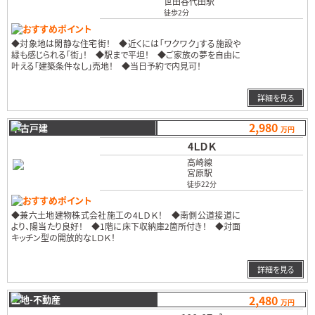
世田谷代田駅
徒歩2分
おすすめポイント
◆対象地は閑静な住宅街！ ◆近くには「ワクワク」する施設や
緑も感じられる「街」！ ◆駅まで平坦！ ◆ご家族の夢を自由に
叶える「建築条件なし」売地！ ◆当日予約で内見可！
…
詳細を見る
2,980
中古戸建
万円
4ＬＤＫ
高崎線
宮原駅
徒歩22分
おすすめポイント
◆兼六土地建物株式会社施工の4ＬＤＫ！ ◆南側公道接道に
より、陽当たり良好！ ◆1階に床下収納庫2箇所付き！ ◆対面
キッチン型の開放的なＬＤＫ！
…
詳細を見る
2,480
土地-不動産
万円