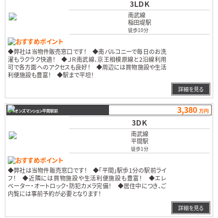
3ＬＤＫ
南武線
稲田堤駅
徒歩10分
おすすめポイント
◆弊社は当物件販売窓口です！ ◆南バルコニーで毎日のお洗
濯もラクラク快適！ ◆ＪＲ南武線、京王相模原線と2沿線利用
可で各方面へのアクセスも良好！ ◆周辺には買物施設や生活
利便施設も豊富！ ◆駅まで平坦！
…
詳細を見る
3,380
万円
ライオンズマンション平間駅前
3ＤＫ
南武線
平間駅
徒歩1分
おすすめポイント
◆弊社は当物件販売窓口です！ ◆「平間」駅歩1分の駅前ライ
フ！ ◆近隣には買物施設や生活利便施設も豊富！ ◆エレ
ベーター・オートロック・防犯カメラ完備！ ◆居住中につき、ご
内覧には事前予約が必要となります！
…
詳細を見る