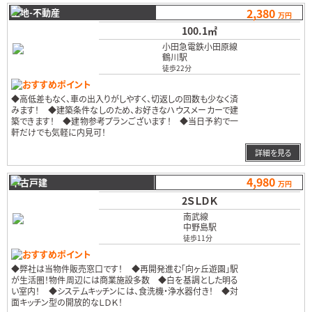
2,380
土地-不動産
万円
100.1㎡
小田急電鉄小田原線
鶴川駅
徒歩22分
おすすめポイント
◆高低差もなく、車の出入りがしやすく、切返しの回数も少なく済
みます！ ◆建築条件なしのため、お好きなハウスメーカーで建
築できます！ ◆建物参考プランございます！ ◆当日予約で一
軒だけでも気軽に内見可！
…
詳細を見る
4,980
中古戸建
万円
2ＳＬＤＫ
南武線
中野島駅
徒歩11分
おすすめポイント
◆弊社は当物件販売窓口です！ ◆再開発進む「向ヶ丘遊園」駅
が生活圏！物件周辺には商業施設多数 ◆白を基調とした明る
い室内！ ◆システムキッチンには、食洗機・浄水器付き！ ◆対
面キッチン型の開放的なＬＤＫ！
…