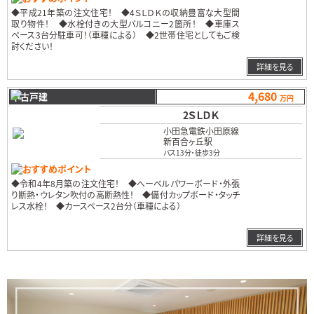
◆平成21年築の注文住宅！ ◆4ＳＬＤＫの収納豊富な大型間
取り物件！ ◆水栓付きの大型バルコニー2箇所！ ◆車庫ス
ペース3台分駐車可！（車種による） ◆2世帯住宅としてもご検
討ください！
…
詳細を見る
4,680
中古戸建
万円
2ＳＬＤＫ
小田急電鉄小田原線
新百合ヶ丘駅
バス13分
・
徒歩3分
おすすめポイント
◆令和4年8月築の注文住宅！ ◆へーベルパワーボード・外張
り断熱・ウレタン吹付の高断熱性！ ◆備付カップボード・タッチ
レス水栓！ ◆カースペース2台分（車種による）
…
詳細を見る