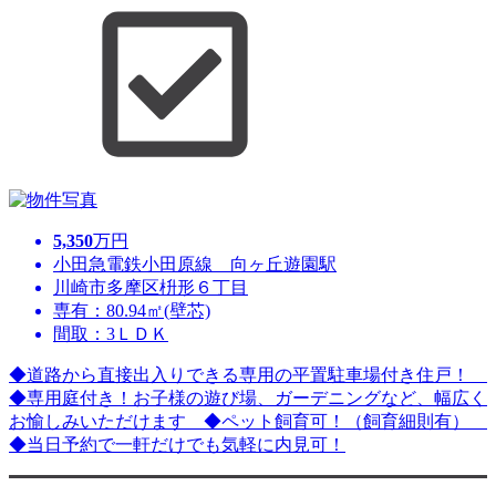
5,350
万円
小田急電鉄小田原線 向ヶ丘遊園駅
川崎市多摩区枡形６丁目
専有：80.94㎡(壁芯)
間取：3ＬＤＫ
◆道路から直接出入りできる専用の平置駐車場付き住戸！
◆専用庭付き！お子様の遊び場、ガーデニングなど、幅広く
お愉しみいただけます ◆ペット飼育可！（飼育細則有）
◆当日予約で一軒だけでも気軽に内見可！