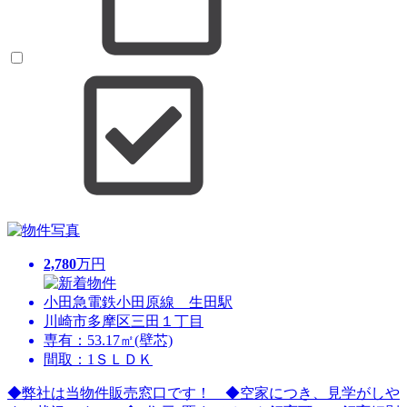
2,780
万円
小田急電鉄小田原線 生田駅
川崎市多摩区三田１丁目
専有：53.17㎡(壁芯)
間取：1ＳＬＤＫ
◆弊社は当物件販売窓口です！ ◆空家につき、見学がしや