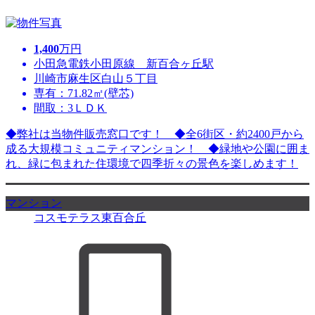
1,400
万円
小田急電鉄小田原線 新百合ヶ丘駅
川崎市麻生区白山５丁目
専有：71.82㎡(壁芯)
間取：3ＬＤＫ
◆弊社は当物件販売窓口です！ ◆全6街区・約2400戸から
成る大規模コミュニティマンション！ ◆緑地や公園に囲ま
れ、緑に包まれた住環境で四季折々の景色を楽しめます！
マンション
コスモテラス東百合丘