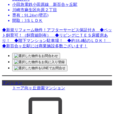
小田急電鉄小田原線 新百合ヶ丘駅
川崎市麻生区向原２丁目
専有：91.24㎡(壁芯)
間取：3ＳＬＤＫ
◆新規リフォーム物件！アフターサービス保証付き ◆ペッ
ト飼育可！（飼育細則有） ◆リビングにＴＥＳ床暖房あ
り！ ◆階下マンション駐車場！ ◆約18.4帖のＬＤＫ！
◆新百合ヶ丘駅には商業施設多数ございます！
マンション
トーア向ヶ丘遊園マンション