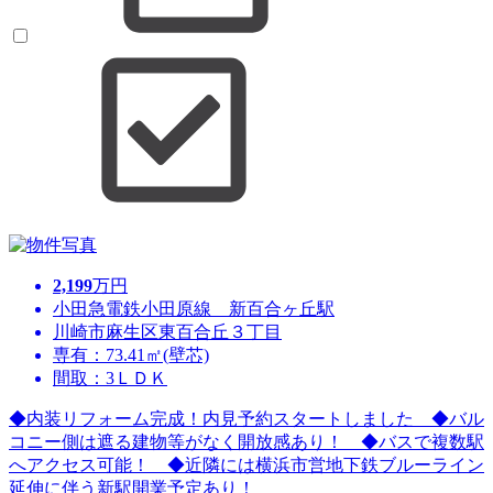
2,199
万円
小田急電鉄小田原線 新百合ヶ丘駅
川崎市麻生区東百合丘３丁目
専有：73.41㎡(壁芯)
間取：3ＬＤＫ
◆内装リフォーム完成！内見予約スタートしました ◆バル
コニー側は遮る建物等がなく開放感あり！ ◆バスで複数駅
へアクセス可能！ ◆近隣には横浜市営地下鉄ブルーライン
延伸に伴う新駅開業予定あり！