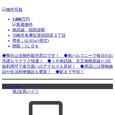
1,000
万円
南武線 稲田堤駅
川崎市多摩区菅稲田堤３丁目
専有：62.03㎡(壁芯)
間取：3ＬＤＫ
◆弊社は当物件販売窓口です！ ◆南バルコニーで毎日のお
洗濯もラクラク快適！ ◆ＪＲ南武線、京王相模原線と2沿
線利用可で各方面へのアクセスも良好！ ◆周辺には買物施
設や生活利便施設も豊富！ ◆駅まで平坦！
マンション
第2生田ハイツ