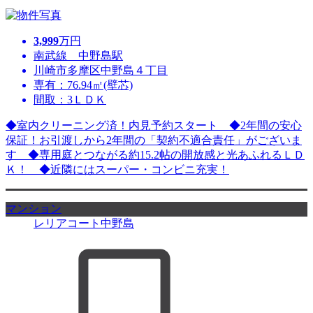
3,999
万円
南武線 中野島駅
川崎市多摩区中野島４丁目
専有：76.94㎡(壁芯)
間取：3ＬＤＫ
◆室内クリーニング済！内見予約スタート ◆2年間の安心
保証！お引渡しから2年間の「契約不適合責任」がございま
す ◆専用庭とつながる約15.2帖の開放感と光あふれるＬＤ
Ｋ！ ◆近隣にはスーパー・コンビニ充実！
マンション
レリアコート中野島