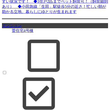
すい状況です！ ◆1住戸2匹までペット飼育可！（飼育細則
あり） ◆小田急線「生田」駅徒歩5分の近さ！忙しい朝が
助かる立地、暮らしにゆとりが生まれます
マンション
菅住宅4号棟