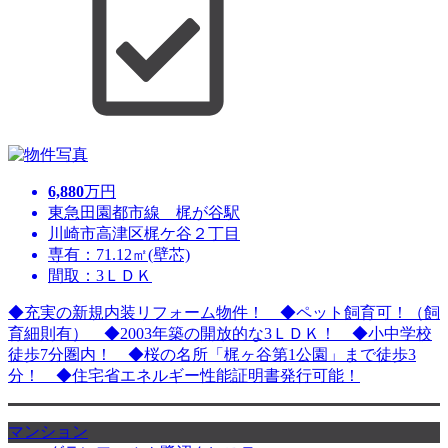
6,880
万円
東急田園都市線 梶が谷駅
川崎市高津区梶ケ谷２丁目
専有：71.12㎡(壁芯)
間取：3ＬＤＫ
◆充実の新規内装リフォーム物件！ ◆ペット飼育可！（飼
育細則有） ◆2003年築の開放的な3ＬＤＫ！ ◆小中学校
徒歩7分圏内！ ◆桜の名所「梶ヶ谷第1公園」まで徒歩3
分！ ◆住宅省エネルギー性能証明書発行可能！
マンション