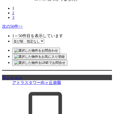
1
2
3
次の50件
>>
1
～
50
件目を表示しています
マンション
アトラスタワー向ヶ丘遊園