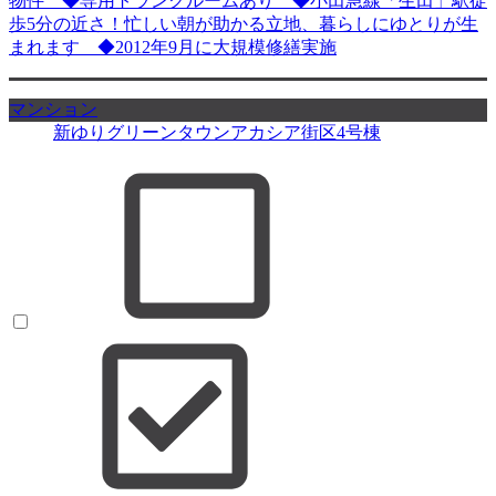
物件 ◆専用トランクルームあり ◆小田急線「生田」駅徒
歩5分の近さ！忙しい朝が助かる立地、暮らしにゆとりが生
まれます ◆2012年9月に大規模修繕実施
マンション
新ゆりグリーンタウンアカシア街区4号棟