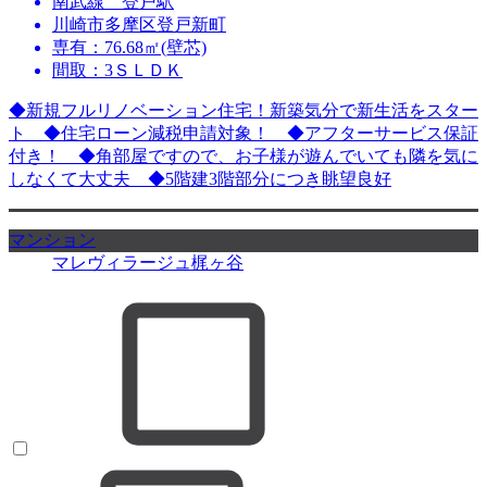
南武線 登戸駅
川崎市多摩区登戸新町
専有：76.68㎡(壁芯)
間取：3ＳＬＤＫ
◆新規フルリノベーション住宅！新築気分で新生活をスター
ト ◆住宅ローン減税申請対象！ ◆アフターサービス保証
付き！ ◆角部屋ですので、お子様が遊んでいても隣を気に
しなくて大丈夫 ◆5階建3階部分につき眺望良好
マンション
マレヴィラージュ梶ヶ谷