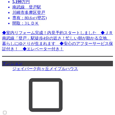
5,199
万円
南武線 登戸駅
川崎市多摩区登戸
専有：80.6㎡(壁芯)
間取：3ＬＤＫ
◆室内リフォーム完成！内見予約スタートしました ◆ＪＲ
南武線「登戸」駅徒歩4分の近さ！忙しい朝が助かる立地、
暮らしにゆとりが生まれます ◆安心のアフターサービス保
証付き！ ◆エレベーター付き！
マンション
ジェイパーク向ヶ丘メイプルハウス