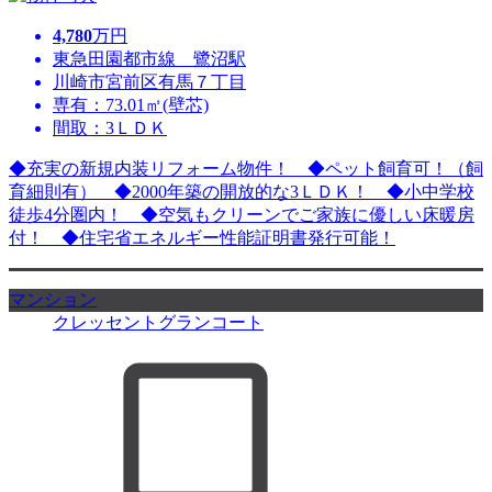
4,780
万円
東急田園都市線 鷺沼駅
川崎市宮前区有馬７丁目
専有：73.01㎡(壁芯)
間取：3ＬＤＫ
◆充実の新規内装リフォーム物件！ ◆ペット飼育可！（飼
育細則有） ◆2000年築の開放的な3ＬＤＫ！ ◆小中学校
徒歩4分圏内！ ◆空気もクリーンでご家族に優しい床暖房
付！ ◆住宅省エネルギー性能証明書発行可能！
マンション
クレッセントグランコート