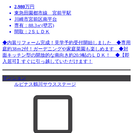
2,980
万円
東急田園都市線 宮前平駅
川崎市宮前区南平台
専有：88.3㎡(壁芯)
間取：2ＳＬＤＫ
◆内装リフォーム完成！見学予約受付開始しました ◆専用
庭約38ｍ2付！ガーデニングや家庭菜園も楽しめます ◆対
面キッチン型の開放的な南向き約20.9帖のＬＤＫ！ ◆【即
入居可】すぐに引っ越していただけます！
マンション
ルピナス鶴川サウスステージ