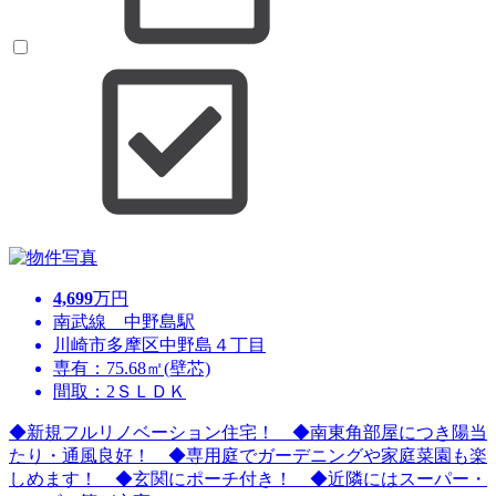
4,699
万円
南武線 中野島駅
川崎市多摩区中野島４丁目
専有：75.68㎡(壁芯)
間取：2ＳＬＤＫ
◆新規フルリノベーション住宅！ ◆南東角部屋につき陽当
たり・通風良好！ ◆専用庭でガーデニングや家庭菜園も楽
しめます！ ◆玄関にポーチ付き！ ◆近隣にはスーパー・