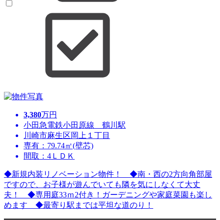
3,380
万円
小田急電鉄小田原線 鶴川駅
川崎市麻生区岡上１丁目
専有：79.74㎡(壁芯)
間取：4ＬＤＫ
◆新規内装リノベーション物件！ ◆南・西の2方向角部屋
ですので、お子様が遊んでいても隣を気にしなくて大丈
夫！ ◆専用庭33ｍ2付き！ガーデニングや家庭菜園も楽し
めます ◆最寄り駅までは平坦な道のり！