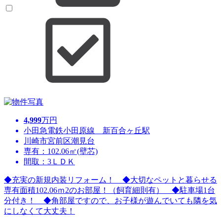
4,999
万円
小田急電鉄小田原線 新百合ヶ丘駅
川崎市宮前区潮見台
専有：102.06㎡(壁芯)
間取：3ＬＤＫ
◆充実の新規内装リフォーム！ ◆大切なペットと暮らせる
専有面積102.06ｍ2のお部屋！（飼育細則有） ◆駐車場1台
分付き！ ◆角部屋ですので、お子様が遊んでいても隣を気
にしなくて大丈夫！