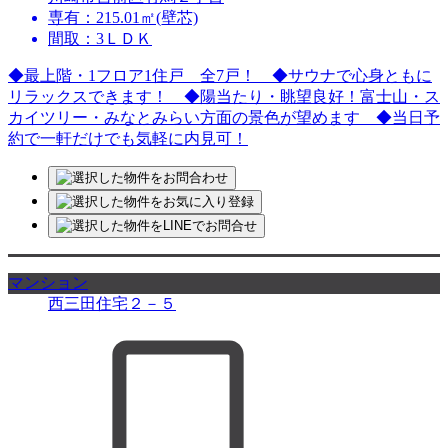
専有：215.01㎡(壁芯)
間取：3ＬＤＫ
◆最上階・1フロア1住戸 全7戸！ ◆サウナで心身ともに
リラックスできます！ ◆陽当たり・眺望良好！富士山・ス
カイツリー・みなとみらい方面の景色が望めます ◆当日予
約で一軒だけでも気軽に内見可！
マンション
西三田住宅２－５