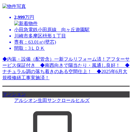
2,999
万円
小田急電鉄小田原線 向ヶ丘遊園駅
川崎市多摩区枡形１丁目
専有：63.01㎡(壁芯)
間取：3ＬＤＫ
◆内装・設備（配管含）一新フルリフォーム済！アフターサ
ービス保証付き ◆南西向きで陽当たり・風通し良好！ ◆
ナチュラル調の落ち着きのある空間仕上！ ◆2025年6月大
規模修繕工事実施済！
マンション
アルシオン生田サンクロールヒルズ