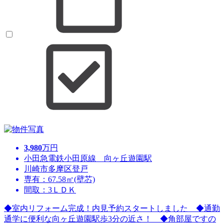
3,980
万円
小田急電鉄小田原線 向ヶ丘遊園駅
川崎市多摩区登戸
専有：67.58㎡(壁芯)
間取：3ＬＤＫ
◆室内リフォーム完成！内見予約スタートしました ◆通勤
通学に便利な向ヶ丘遊園駅歩3分の近さ！ ◆角部屋ですの