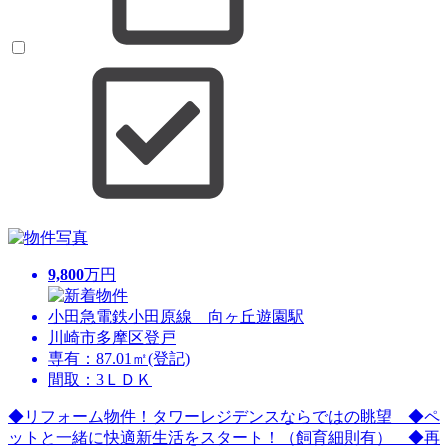
9,800
万円
小田急電鉄小田原線 向ヶ丘遊園駅
川崎市多摩区登戸
専有：87.01㎡(登記)
間取：3ＬＤＫ
◆リフォーム物件！タワーレジデンスならではの眺望 ◆ペ
ットと一緒に快適新生活をスタート！（飼育細則有） ◆再