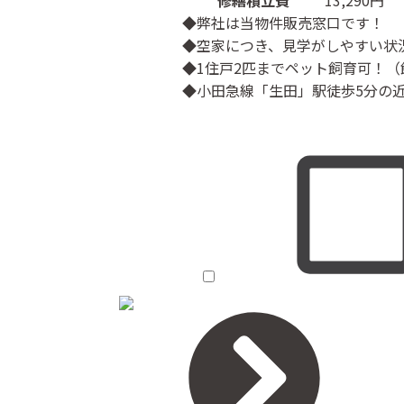
修繕積立費
13,290円
◆弊社は当物件販売窓口です！
◆空家につき、見学がしやすい状
◆1住戸2匹までペット飼育可！
◆小田急線「生田」駅徒歩5分の