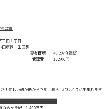
資料請求
区三田１丁目
小田原線 生田駅
専有面積
49.29㎡(登記)
月
管理費
10,500円
近さ！忙しい朝が助かる立地、暮らしにゆとりが生まれます
グリーンタウンアカシア街区4号棟
新百合ヶ丘駅
1,400
万円