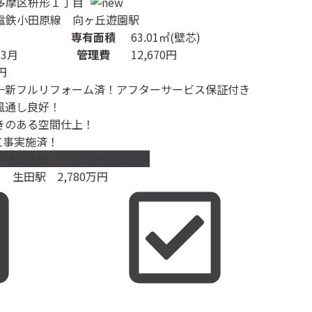
多摩区枡形１丁目
電鉄小田原線 向ヶ丘遊園駅
Ｋ
専有面積
63.01㎡(壁芯)
3月
管理費
12,670円
0円
一新フルリフォーム済！アフターサービス保証付き
風通し良好！
きのある空間仕上！
工事実施済！
シオン生田サンクロールヒルズ
生田駅
2,780
万円