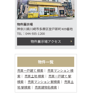
物件展示場
神奈川県川崎市多摩区登戸新町409番地
TEL：044-935-1200
物件展示場アクセス
物件一覧
売買一戸建て 検索
売買マンション 検
索
売買土地 検索
売買一戸建て 駅
検索
売買マンション 駅検索
売買土
地 駅検索
売買建物名検索