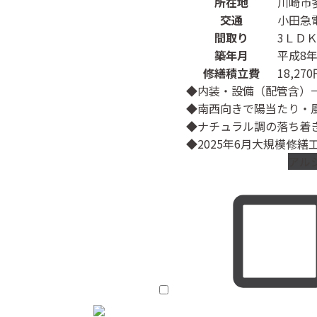
所在地
川崎市
交通
小田急
間取り
3ＬＤ
築年月
平成8年
修繕積立費
18,27
◆内装・設備（配管含）
◆南西向きで陽当たり・
◆ナチュラル調の落ち着
◆2025年6月大規模修繕
アル