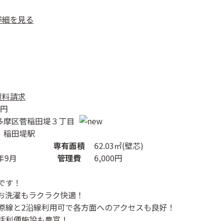
詳細を見る
資料請求
円
多摩区菅稲田堤３丁目
 稲田堤駅
専有面積
62.03㎡(壁芯)
年9月
管理費
6,000円
です！
お洗濯もラクラク快適！
原線と2沿線利用可で各方面へのアクセスも良好！
活利便施設も豊富！