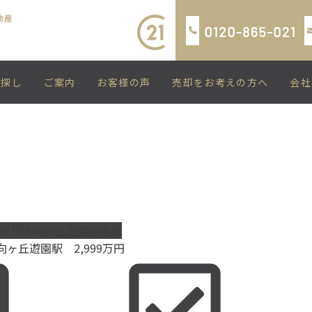
い探し
ご案内
お客様の声
売却をお考えの方へ
会社
クリオ向ヶ丘遊園壱番館
向ヶ丘遊園駅
2,999
万円