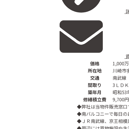
価格
1,000
万
所在地
川崎市
交通
南武線
間取り
3ＬＤＫ
築年月
昭和53
修繕積立費
9,700円
◆弊社は当物件販売窓口
◆南バルコニーで毎日の
◆ＪＲ南武線、京王相模
◆周辺には買物施設や生