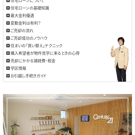
住宅ローンについて
住宅ローンの基礎知識
最大金利優遇
変動金利は有利？
ご売却の流れ
ご売却成功のノウハウ
住まいの「買い替え」テクニック
購入希望者が物件見学に来るときの心得
売却にかかる諸経費・税金
学区情報
お引越し手続きガイド