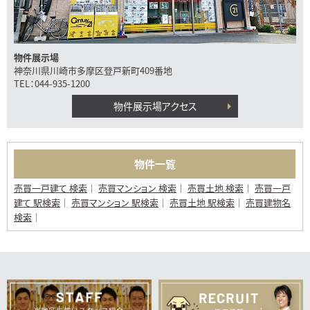
物件展示場
神奈川県川崎市多摩区登戸新町409番地
TEL：044-935-1200
物件展示場アクセス
物件一覧
売買一戸建て 検索
売買マンション 検索
売買土地 検索
売買一戸
建て 駅検索
売買マンション 駅検索
売買土地 駅検索
売買建物名
検索