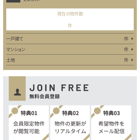
現在の物件数
件
一戸建て
件
マンション
件
土地
件