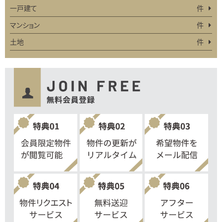
一戸建て
件
マンション
件
土地
件