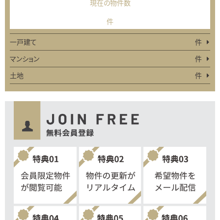
現在の物件数
件
一戸建て
件
マンション
件
土地
件